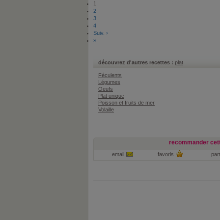
1
2
3
4
Suiv. ›
»
découvrez d'autres recettes :
plat
Féculents
Légumes
Oeufs
Plat unique
Poisson et fruits de mer
Volaille
recommander cett
email
favoris
par