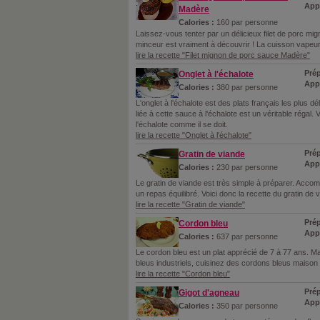
Appr
Madère
Calories :
160 par personne
Laissez-vous tenter par un délicieux filet de porc mi
minceur est vraiment à découvrir ! La cuisson vapeur
lire la recette "Filet mignon de porc sauce Madère"
Prép
Onglet à l'échalote
Appr
Calories :
380 par personne
L'onglet à l'échalote est des plats français les plus d
liée à cette sauce à l'échalote est un véritable régal.
l'échalote comme il se doit.
lire la recette "Onglet à l'échalote"
Prép
Gratin de viande
Appr
Calories :
230 par personne
Le gratin de viande est très simple à préparer. Acco
un repas équilibré. Voici donc la recette du gratin de 
lire la recette "Gratin de viande"
Prép
Cordon bleu
App
Calories :
637 par personne
Le cordon bleu est un plat apprécié de 7 à 77 ans. M
bleus industriels, cuisinez des cordons bleus maison !
lire la recette "Cordon bleu"
Prép
Gigot d'agneau
Appr
Calories :
350 par personne