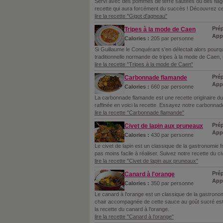
Servi avec des pommes de terre sautées ou des flage
recette qui aura forcément du succès ! Découvrez ce
lire la recette "Gigot d'agneau"
Prép
Tripes à la mode de Caen
Appr
Calories :
205 par personne
Si Guillaume le Conquérant s'en délectait alors pourq
traditionnelle normande de tripes à la mode de Caen, 
lire la recette "Tripes à la mode de Caen"
Prép
Carbonnade flamande
Appr
Calories :
660 par personne
La carbonnade flamande est une recette originaire du
raffinée en voici la recette. Essayez notre carbonnad
lire la recette "Carbonnade flamande"
Prép
Civet de lapin aux pruneaux
Appr
Calories :
430 par personne
Le civet de lapin est un classique de la gastronomie fr
pas moins facile à réaliser. Suivez notre recette du ci
lire la recette "Civet de lapin aux pruneaux"
Prép
Canard à l'orange
Appr
Calories :
350 par personne
Le canard à l'orange est un classique de la gastrono
chair accompagnée de cette sauce au goût sucré est 
la recette du canard à l'orange.
lire la recette "Canard à l'orange"