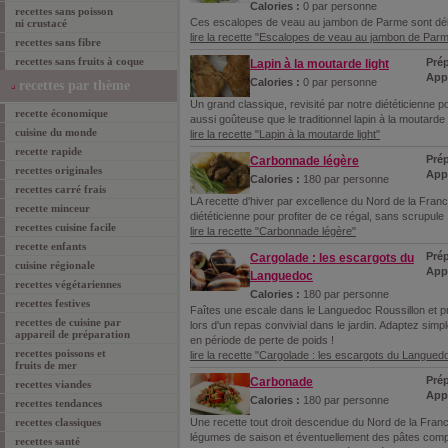
Calories :
0 par personne
recettes sans poisson
Ces escalopes de veau au jambon de Parme sont délic
ni crustacé
lire la recette "Escalopes de veau au jambon de Par
recettes sans fibre
recettes sans fruits à coque
Prép
Lapin à la moutarde light
App
Calories :
0 par personne
recettes par thème
Un grand classique, revisité par notre diététicienne po
recette économique
aussi goûteuse que le traditionnel lapin à la moutar
cuisine du monde
lire la recette "Lapin à la moutarde light"
recette rapide
Prép
Carbonnade légère
recettes originales
Appr
Calories :
180 par personne
recettes carré frais
LA recette d'hiver par excellence du Nord de la Franc
recette minceur
diététicienne pour profiter de ce régal, sans scrupule 
recettes cuisine facile
lire la recette "Carbonnade légère"
recette enfants
Prép
Cargolade : les escargots du
cuisine régionale
Appr
Languedoc
recettes végétariennes
Calories :
180 par personne
recettes festives
Faîtes une escale dans le Languedoc Roussillon et p
recettes de cuisine par
lors d'un repas convivial dans le jardin. Adaptez simpl
appareil de préparation
en période de perte de poids !
recettes poissons et
lire la recette "Cargolade : les escargots du Langued
fruits de mer
Prép
Carbonade
recettes viandes
Appr
Calories :
180 par personne
recettes tendances
Une recette tout droit descendue du Nord de la Franc
recettes classiques
légumes de saison et éventuellement des pâtes complè
recettes santé