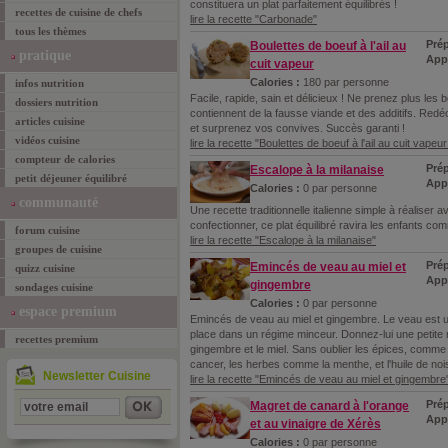
constituera un plat parfaitement équilibrés !
recettes de cuisine de chefs
lire la recette "Carbonade"
tous les thèmes
Prép
Boulettes de boeuf à l'ail au
pratique
App
cuit vapeur
Calories :
180 par personne
infos nutrition
Facile, rapide, sain et délicieux ! Ne prenez plus le
dossiers nutrition
contiennent de la fausse viande et des additifs. Redéc
articles cuisine
et surprenez vos convives. Succès garanti !
vidéos cuisine
lire la recette "Boulettes de boeuf à l'ail au cuit vapeur
compteur de calories
Prép
Escalope à la milanaise
petit déjeuner équilibré
App
Calories :
0 par personne
communauté
Une recette traditionnelle italienne simple à réaliser 
confectionner, ce plat équilibré ravira les enfants co
forum cuisine
lire la recette "Escalope à la milanaise"
groupes de cuisine
Prép
Emincés de veau au miel et
quizz cuisine
Appr
gingembre
sondages cuisine
Calories :
0 par personne
espace premium
Emincés de veau au miel et gingembre. Le veau est u
place dans un régime minceur. Donnez-lui une petite n
recettes premium
gingembre et le miel. Sans oublier les épices, comme 
cancer, les herbes comme la menthe, et l'huile de noi
Newsletter Cuisine
lire la recette "Emincés de veau au miel et gingembre
Prép
Magret de canard à l'orange
Appr
et au vinaigre de Xérès
Calories :
0 par personne