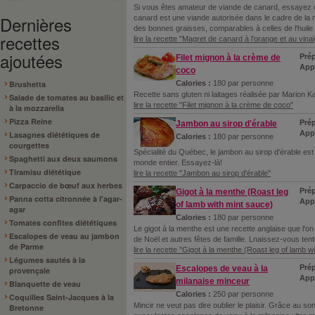
Si vous êtes amateur de viande de canard, essayez c
Dernières
canard est une viande autorisée dans le cadre de la 
des bonnes graisses, comparables à celles de l'huile d
recettes
lire la recette "Magret de canard à l'orange et au vin
ajoutées
Prép
Filet mignon à la crème de
Appr
coco
Calories :
180 par personne
Brushetta
Recette sans gluten ni laitages réalisée par Marion Kap
Salade de tomates au basilic et
lire la recette "Filet mignon à la crème de coco"
à la mozzarella
Pizza Reine
Prép
Jambon au sirop d'érable
Appr
Lasagnes diététiques de
Calories :
180 par personne
courgettes
Spécialité du Québec, le jambon au sirop d'érable est 
Spaghetti aux deux saumons
monde entier. Essayez-là!
Tiramisu diététique
lire la recette "Jambon au sirop d'érable"
Carpaccio de bœuf aux herbes
Prép
Gigot à la menthe (Roast leg
Panna cotta citronnée à l'agar-
Appr
of lamb with mint sauce)
agar
Calories :
180 par personne
Tomates confites diététiques
Le gigot à la menthe est une recette anglaise que l'on 
Escalopes de veau au jambon
de Noël et autres fêtes de famille. Lnaissez-vous tente
de Parme
lire la recette "Gigot à la menthe (Roast leg of lamb w
Légumes sautés à la
Prép
Escalopes de veau à la
provençale
App
milanaise minceur
Blanquette de veau
Calories :
250 par personne
Coquilles Saint-Jacques à la
Mincir ne veut pas dire oublier le plaisir. Grâce au 
Bretonne