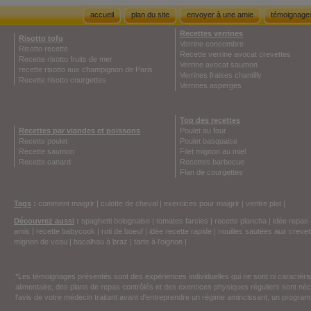
accueil
plan du site
envoyer à une amie
témoignage
Recettes verrines
Risotto tofu
Verrine concombre
Risotto recette
Recette verrine avocat crevettes
Recette risotto fruits de mer
Verrine avocat saumon
recette risotto aux champignon de Paris
Verrines fraises chantilly
Recette risotto courgettes
Verrines asperges
Top des recettes
Recettes par viandes et poissons
Poulet au four
Recette poulet
Poulet basquaise
Recette saumon
Filet mignon au miel
Recette canard
Recettes barbecue
Flan de courgettes
Tags
:
comment maigrir
|
culotte de cheval
|
exercices pour maigrir
|
ventre plat
|
Découvrez aussi
:
spaghetti bolognaise
|
tomates farcies
|
recette plancha
|
idée repas 
amis
|
recette babycook
|
roti de boeuf
|
idée recette rapide
|
nouilles sautées aux crevet
mignon de veau
|
bacalhau à braz
|
tarte à l'oignon
|
*Les témoignages présentés sont des expériences individuelles qui ne sont ni caractéri
alimentaire, des plans de repas contrôlés et des exercices physiques réguliers sont n
l'avis de votre médecin traitant avant d'entreprendre un régime amincissant, un programm