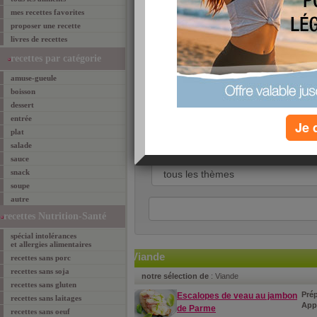
mes recettes favorites
proposer une recette
livres de recettes
recettes par catégorie
amuse-gueule
boisson
Rechercher une idée recette :
dessert
entrée
Je 
plat
salade
sauce
snack
soupe
autre
recettes Nutrition-Santé
spécial intolérances
et allergies alimentaires
Viande
recettes sans porc
recettes sans soja
notre sélection de
: Viande
recettes sans gluten
Prép
Escalopes de veau au jambon
recettes sans laitages
Appr
de Parme
recettes sans oeuf