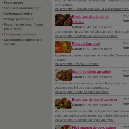
succulentes escalopes de veau à la milanaise ultra m
Poule au pot
un vrai régal.
Lapin à la moutarde light
lire la recette "Escalopes de veau à la milanaise minc
Carbonnade légère
Prép
Boulettes de viande de
Orange givrée light
Appr
Chabat
Pot au feu de boeuf façon
Calories :
490 par personne
grand-mère
Les boulettes de viandes de Chabat est un plat traditi
Fondue aux poireaux
lire la recette "Boulettes de viande de Chabat"
Cassolettes d'ananas à la
Prép
Porc au Caramel
badiane
Appr
Calories :
515 par personne
Apprenez à cuisiner vous même la recette Chinoise l
caramel
lire la recette "Porc au Caramel"
Prép
Sauté de dinde au céleri
Appr
Calories :
280 par personne
Pour une recette minceur et facile à faire, optez pour 
dinde n'a pas fini de vous surprendre...
lire la recette "Sauté de dinde au céleri"
Prép
Boulettes de boeuf au thym
App
Calories :
200 par personne
Voici une excellente recette de boeuf au thym qui vo
avec une petite touche épicée, sans faire d'entorse à
lire la recette "Boulettes de boeuf au thym"
Prép
Filet mignon de porc sauce