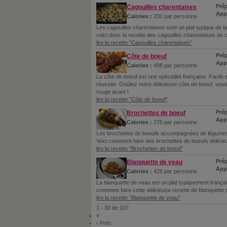
Prép
Cagouilles charentaises
Appr
Calories :
230 par personne
Les cagouilles charentaises sont un plat typique de la 
voici donc la recette des cagouilles charentaises de 
lire la recette "Cagouilles charentaises"
Prép
Côte de boeuf
Appr
Calories :
498 par personne
La côte de boeuf est une spécialité française. Facile 
réussite. Goûtez notre délicieuse côte de boeuf, vou
rouge avant !
lire la recette "Côte de boeuf"
Prép
Brochettes de boeuf
Appr
Calories :
275 par personne
Les brochettes de boeufs accompagnées de légumes f
Voici comment faire des brochettes de boeufs délicieu
lire la recette "Brochettes de boeuf"
Prép
Blanquette de veau
App
Calories :
425 par personne
La blanquette de veau est un plat typiquement français
comment faire cette délicieuse recette de blanquette
lire la recette "Blanquette de veau"
1 - 30 de 107
«
‹ Préc.