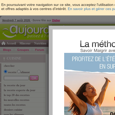
En poursuivant votre navigation sur ce site, vous acceptez l'utilisati
et offres adaptés à vos centres d'intérêt.
En savoir plus et gérer ces 
Vendredi 7 août 2026
- Bonne fête aux
Didier
Accueil
Minceur
Nutrition
Cuisine
Psycho & tests
Forme & santé
Gro
Blogs
Groupes
Forum
Guide
Photos
Bons Plans
Témoign
Accueil
>
Cuisine
>
recettes
>
plat
> viande
CUISINE
chercher
recettes : viande
recette
aliment
la recette du jour
la recette experte du jour
plat du jour : Brochettes de boeuf
le top 20 des recettes
les nouvelles recettes
toutes les recettes
dossiers cuisine
tous les aliments