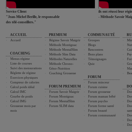
Service Client
ils ont réussi leur rég
"Jean-Michel Berille, le responsable
- Méthode Savoir Maig
des télé-conseillers."
ACCUEIL
PREMIUM
COMMUNAUTÉ
RU
Accueil
Régime Savoir Maigrir
Groupes
Min
Méthode Montignac
Blogs
Nut
Méthode MentalSlim
Rencontres
Cui
COACHING
Méthode Slim Data
Bons plans
Psy
Menus régime
Méthodes Naturelles
Témoignages
For
Liste de courses
Méthode Chrono-
Quiz
Gro
Suivi des mensurations
Géno-Nutrition
Ma
Réglette de régime
Coaching Grossesse
Bea
FORUM
Exercices physiques
Compteur de calories
Forum minceur
FORUM PREMIUM
DO
Calcul poids idéal
Forum cuisine
Calcul IMC
Forum Savoir Maigrir
Forum grossesse
Dos
Courbe de poids
Forum Montignac
Forum maman bébé
Dos
Calcul IMG
Forum MentalSlim
Forum psycho
Dos
Grossesse mois par
Forum SLIM data
Forum forme santé
Dos
mois
Forum beauté
san
Forum communauté
Dos
Dos
Dos