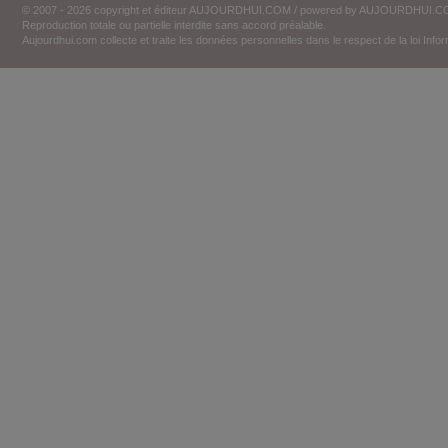
© 2007 - 2026 copyright et éditeur AUJOURDHUI.COM / powered by AUJOURDHUI.
Reproduction totale ou partielle interdite sans accord préalable.
Aujourdhui.com collecte et traite les données personnelles dans le respect de la loi Inf