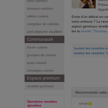
infos nutrition
Prépar
dossiers nutrition
Appré
vidéos cuisine
Envie d'un délicat en-c
votre enfance ? La recet
compteur de calories
aspect généreux réveill
lire la
recette "Tourteau
petit déjeuner équilibré
Communauté
forum cuisine
toutes les recettes 
toutes les recettes "
groupes de cuisine
quizz cuisine
sondages cuisine
Espace premium
recettes premium
Recommander cette 
Dernières recettes
email
ajoutées