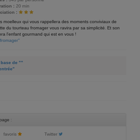
ation :
20 min
ciation :
as moelleux qui vous rappellera des moments conviviaux de
te du tourteau fromager vous ravira par sa simplicité. Et son
era l'enfant gourmand qui est en vous !
 fromager"
à base de ""
entrée"
page :
favoris
Twitter