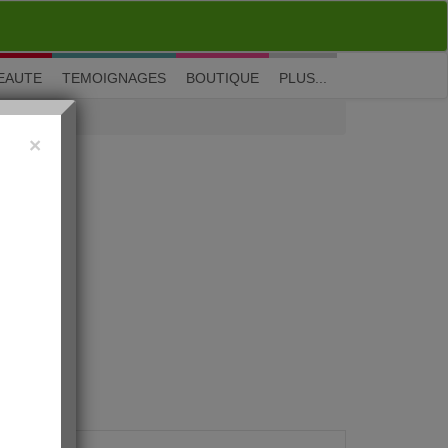
M'inscrire
|
Me connecter
|
? Visite guidée
EAUTE
TEMOIGNAGES
BOUTIQUE
PLUS...
×