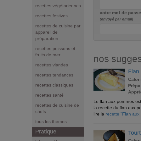
recettes végétariennes
votre mot de passe
recettes festives
(envoyé par email)
recettes de cuisine par
appareil de
préparation
recettes poissons et
fruits de mer
nos sugges
recettes viandes
Flan
recettes tendances
Calori
recettes classiques
Prépar
Appré
recettes santé
Le flan aux pommes est un
recettes de cuisine de
la recette du flan aux 
chefs
lire la
recette "Flan au
tous les thèmes
Pratique
Tour
Calori