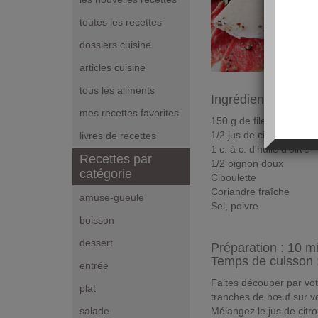
toutes les recettes
dossiers cuisine
articles cuisine
tous les aliments
Ingrédients pour 1
mes recettes favorites
150 g de filet de bœuf
1/2 jus de citron
livres de recettes
1 c. à c. d'huile d'olive
Recettes par
1/2 oignon doux
catégorie
Ciboulette
Coriandre fraîche
amuse-gueule
Sel, poivre
boisson
dessert
Préparation :
10 m
Temps de cuisson 
entrée
Faites découper par vot
plat
tranches de bœuf sur vo
Mélangez le jus de citron
salade