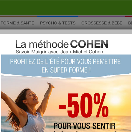
FORME & SANTE
PSYCHO & TESTS
GROSSESSE & BEBE
B
o de bœuf aux herbes
o de bœuf aux herbes
Voici une déclinaison de la recette italienne de
viande crue en fines tranches.
Vous aimez ? Alors notez !
(vue : 26048 fois)
proposée par
Claude Chauchard
type :
entrée
imprimer la fiche recette