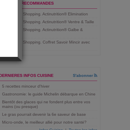
PRODUITS RECOMMANDES
Aujourdhui Shopping. Actinutrition® Elimination
Aujourdhui Shopping. Actinutrition® Ventre & Taille
Aujourdhui Shopping. Actinutrition® Galbe &
Courbe
Aujourdhui Shopping. ​Coffret Savoir Mincir avec
Jean
DERNIERES INFOS CUISINE
S'abonner
5 recettes minceur d'hiver
Gastronomie: le guide Michelin débarque en Chine
Bientôt des glaces qui ne fondent plus entre vos
mains (ou presque)
Le gras pourrait devenir la 6e saveur de base
Micro-onde, le meilleur allié pour notre santé?