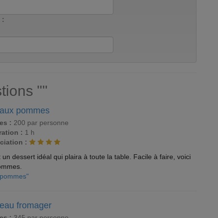
 :
tions ""
 aux pommes
es :
200 par personne
ation :
1 h
ciation :
 dessert idéal qui plaira à toute la table. Facile à faire, voici
pommes.
x pommes"
teau fromager
es :
345 par personne