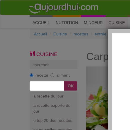
(current)
ACCUEIL
NUTRITION
MINCEUR
CUISINE
Accueil
Cuisine
recettes
entrée
Carpacci
Carpacci
CUISINE
chercher
recette
aliment
la recette du jour
la recette experte du
jour
le top 20 des recettes
les nouvelles recettes