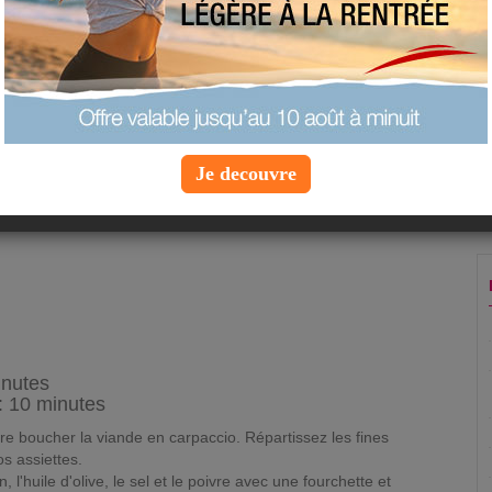
ajouter à mes favoris
proposer une recette
 personnes
Je decouvre
inutes
: 10 minutes
re boucher la viande en carpaccio. Répartissez les fines
s assiettes.
, l'huile d'olive, le sel et le poivre avec une fourchette et