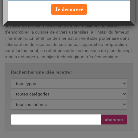
appareil de préparation deviennent de vraies alliées.
Je decouvre
Pour répondre à une importante demande concernant les
recettes de cuisine par appareil de préparation, il est de nos jours
possible de trouver d’excellents robots multifonction évitant
d’encombrer la cuisine de divers ustensiles, à l’instar du fameux
Thermomix. En effet, ce dernier est un véritable partenaire dans
l’élaboration de recettes de cuisine par appareil de préparation
car à lui tout seul, ce robot possède les fonctions de plus de vingt
robots ménagers, un bijou technologique très économique.
Rechercher une idée recette :
chercher