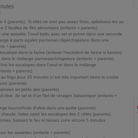
inutes
:
4 (parents). Si elles ne sont pas assez fines, aplatissez-les au
e 2 feuilles de film alimentaire (enfants + parents).
s une assiette, l'oeuf battu avec sel et poivre dans une seconde
élange à parts égales parmesan râpé/chapelure dans une
nts + parents).
scalope dans la farine (enlever l'excédent de farine si besoin)
et dans le mélange parmesan/chapelure (enfants + parents).
ois les escalopes dans l'oeuf et dans le mélange
fants + parents).
au frigo pour 15 minutes (c'est très important sinon la croûte
son) (parents).
inées en petits dés (parents).
d'olive, de sel et d'un filet de vinaigre balsamique (enfants +
nge beurre/huile d'olive dans une poêle (parents).
chaude, faites saisir les escalopes des 2 côtés (parents).
orées, baissez le feu et laissez cuire encore 5 minutes
ur les assiettes (enfants + parents).