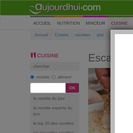
(current)
ACCUEIL
NUTRITION
MINCEUR
CUISINE
Accueil
Cuisine
recettes
plat
Escalope à 
Escalope 
CUISINE
chercher
recette
aliment
la recette du jour
la recette experte du
jour
le top 20 des recettes
les nouvelles recettes