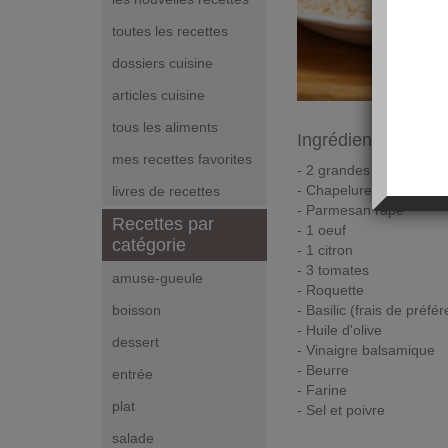
toutes les recettes
dossiers cuisine
articles cuisine
tous les aliments
Ingrédients pour 2
mes recettes favorites
- 2 grandes escalopes d
- Chapelure
livres de recettes
- Parmesan râpé
Recettes par
- 1 oeuf
catégorie
- 1 citron
- 3 tomates
amuse-gueule
- Roquette
- Basilic (frais de préfé
boisson
- Huile d'olive
dessert
- Vinaigre balsamique
- Beurre
entrée
- Farine
plat
- Sel et poivre
salade