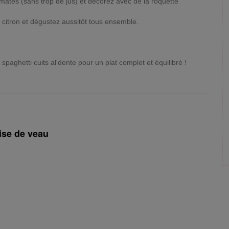
ates (sans trop de jus) et décorez avec de la roquette
e citron et dégustez aussitôt tous ensemble.
 spaghetti cuits al'dente pour un plat complet et équilibré !
ise de veau