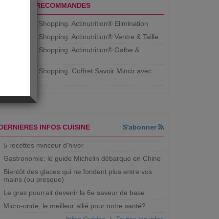
PRODUITS RECOMMANDES
Aujourdhui Shopping. Actinutrition® Elimination
Aujourdhui Shopping. Actinutrition® Ventre & Taille
Aujourdhui Shopping. Actinutrition® Galbe &
Courbe
Aujourdhui Shopping. ​Coffret Savoir Mincir avec
Jean
DERNIERES INFOS CUISINE
S'abonner
5 recettes minceur d'hiver
Gastronomie: le guide Michelin débarque en Chine
Bientôt des glaces qui ne fondent plus entre vos
mains (ou presque)
Le gras pourrait devenir la 6e saveur de base
Micro-onde, le meilleur allié pour notre santé?