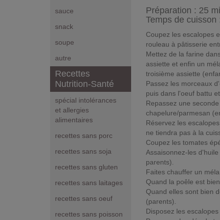
Préparation :
25 m
sauce
Temps de cuisson 
snack
Coupez les escalopes en 
soupe
rouleau à pâtisserie entr
Mettez de la farine dan
autre
assiette et enfin un m
Recettes
troisième assiette (enfa
Nutrition-Santé
Passez les morceaux d'e
puis dans l'oeuf battu 
spécial intolérances
Repassez une seconde f
et allergies
chapelure/parmesan (en
alimentaires
Réservez les escalopes 
ne tiendra pas à la cuis
recettes sans porc
Coupez les tomates épép
recettes sans soja
Assaisonnez-les d'huile 
parents).
recettes sans gluten
Faites chauffer un méla
Quand la poêle est bien 
recettes sans laitages
Quand elles sont bien d
recettes sans oeuf
(parents).
Disposez les escalopes s
recettes sans poisson