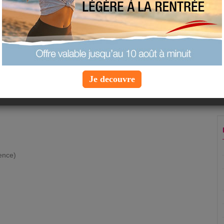
ajouter à mes favoris
proposer une recette
 personnes
Je decouvre
e veau fines (dans la noix)
rence)