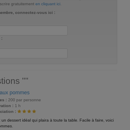
scrire gratuitement
en cliquant ici
.
membre, connectez-vous ici :
 :
tions ""
 aux pommes
es :
200 par personne
ation :
1 h
ciation :
 dessert idéal qui plaira à toute la table. Facile à faire, voici
pommes.