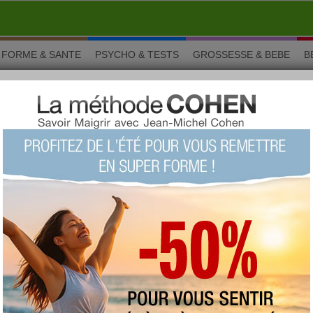
FORME & SANTE
PSYCHO & TESTS
GROSSESSE & BEBE
B
la milanaise
à la milanaise
Une recette traditionnelle italienne simple à réaliser
avec les enfants. Très ludique à confectionner, ce
plat équilibré ravira les enfants comme les parents !
Vous aimez ? Alors notez !
(vue : 28706 fois)
proposée par
type :
plat
imprimer la fiche recette