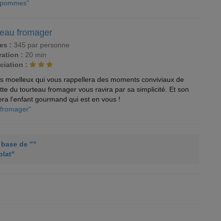
x pommes"
teau fromager
es :
345 par personne
ation :
20 min
ciation :
as moelleux qui vous rappellera des moments conviviaux de
te du tourteau fromager vous ravira par sa simplicité. Et son
era l'enfant gourmand qui est en vous !
 fromager"
à base de ""
plat"