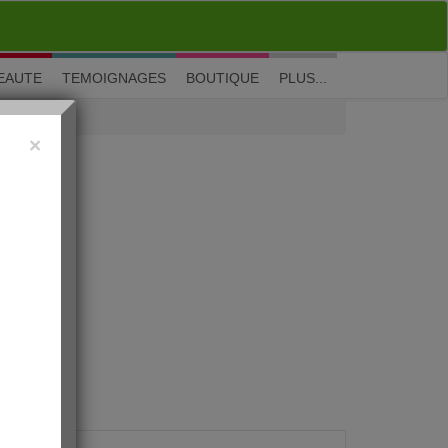
M'inscrire
|
Me connecter
|
? Visite guidée
EAUTE
TEMOIGNAGES
BOUTIQUE
PLUS...
×