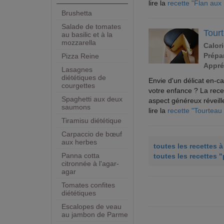
lire la
recette "Flan au
Brushetta
Salade de tomates
Tour
au basilic et à la
mozzarella
Calori
Prépar
Pizza Reine
Appré
Lasagnes
diététiques de
Envie d'un délicat en-c
courgettes
votre enfance ? La recet
Spaghetti aux deux
aspect généreux réveill
saumons
lire la
recette "Tourteau
Tiramisu diététique
Carpaccio de bœuf
aux herbes
toutes les recettes 
Panna cotta
toutes les recettes "
citronnée à l'agar-
agar
Tomates confites
diététiques
Escalopes de veau
au jambon de Parme