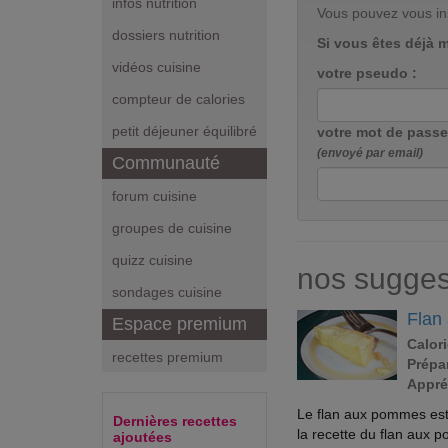
infos nutrition
Vous pouvez vous in
dossiers nutrition
Si vous êtes déjà 
vidéos cuisine
votre pseudo :
compteur de calories
petit déjeuner équilibré
votre mot de passe
(envoyé par email)
Communauté
forum cuisine
groupes de cuisine
quizz cuisine
nos sugges
sondages cuisine
Flan
Espace premium
Calori
recettes premium
Prépar
Appré
Le flan aux pommes est un
Dernières recettes
la recette du flan aux 
ajoutées