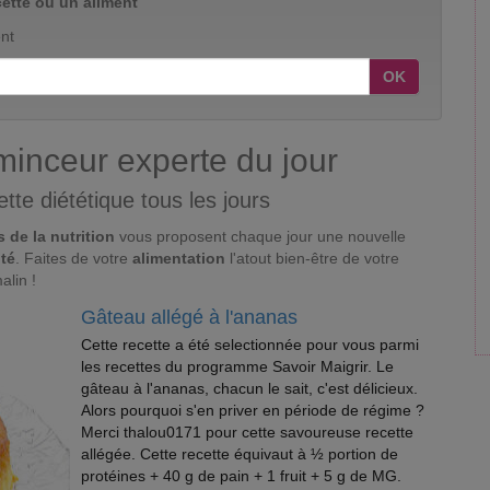
ette ou un aliment
nt
OK
minceur experte du jour
tte diététique tous les jours
 de la nutrition
vous proposent chaque jour une nouvelle
nté
. Faites de votre
alimentation
l'atout bien-être de votre
alin !
Gâteau allégé à l'ananas
Cette recette a été selectionnée pour vous parmi
les recettes du programme Savoir Maigrir. Le
gâteau à l'ananas, chacun le sait, c'est délicieux.
Alors pourquoi s'en priver en période de régime ?
Merci thalou0171 pour cette savoureuse recette
allégée. Cette recette équivaut à ½ portion de
protéines + 40 g de pain + 1 fruit + 5 g de MG.