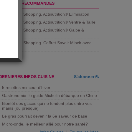
PRODUITS RECOMMANDES
Aujourdhui Shopping. Actinutrition® Elimination
Aujourdhui Shopping. Actinutrition® Ventre & Taille
Aujourdhui Shopping. Actinutrition® Galbe &
Courbe
Aujourdhui Shopping. ​Coffret Savoir Mincir avec
Jean
DERNIERES INFOS CUISINE
S'abonner
5 recettes minceur d'hiver
Gastronomie: le guide Michelin débarque en Chine
Bientôt des glaces qui ne fondent plus entre vos
mains (ou presque)
Le gras pourrait devenir la 6e saveur de base
Micro-onde, le meilleur allié pour notre santé?