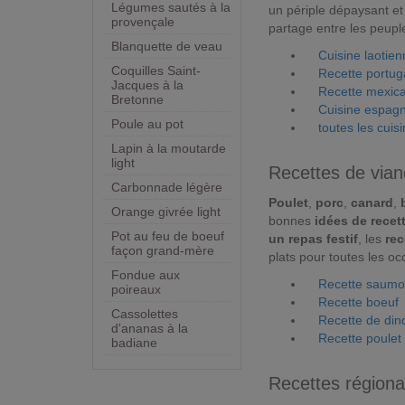
Légumes sautés à la
un périple dépaysant et 
provençale
partage entre les peupl
Blanquette de veau
Cuisine laotie
Coquilles Saint-
Recette portug
Jacques à la
Recette mexic
Bretonne
Cuisine espag
Poule au pot
toutes les cui
Lapin à la moutarde
light
Recettes de vian
Carbonnade légère
Poulet
,
porc
,
canard
,
Orange givrée light
bonnes
idées de recet
Pot au feu de boeuf
un repas festif
, les
rec
façon grand-mère
plats pour toutes les oc
Fondue aux
Recette saum
poireaux
Recette boeuf
Cassolettes
Recette de din
d'ananas à la
Recette poulet
badiane
Recettes régiona