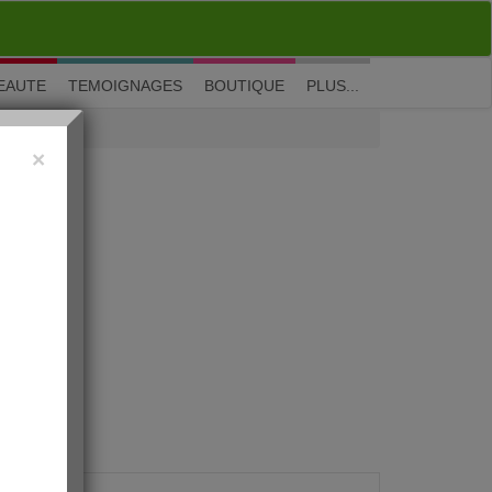
M'inscrire
|
Me connecter
|
? Visite guidée
EAUTE
TEMOIGNAGES
BOUTIQUE
PLUS...
×