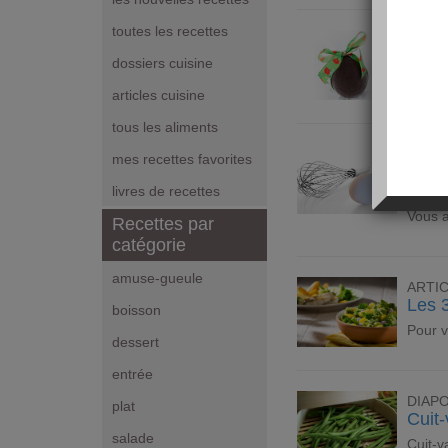
toutes les recettes
ARTI
Fair
dossiers cuisine
Pas de
articles cuisine
tous les aliments
ARTI
mes recettes favorites
Nute
les f
livres de recettes
Vous a
Recettes par
catégorie
amuse-gueule
ARTI
Les 
boisson
Pour v
dessert
entrée
DIAP
plat
Cuit-
salade
Cuit-v