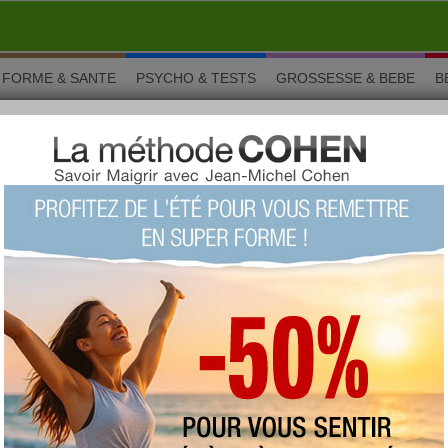
FORME & SANTE
PSYCHO & TESTS
GROSSESSE & BEBE
B
la rubrique cuisine
Aujourdhui.com vous propose des
idées de recettes de cuisine
urmandise
et vos
talents de chef
. Retrouvez toutes vos
écouvrez des nouveautés ! Toutes nos recettes sont validées
tique
pour vous aider à combiner
plaisir et minceur
. Avec les
m, vous allez vous régaler tout en prenant soin de votre ligne.
ORAMA
ner avec les enfants : 10 conseils pratiques
er avec les enfants, cela ne s’improvis ...
Lire