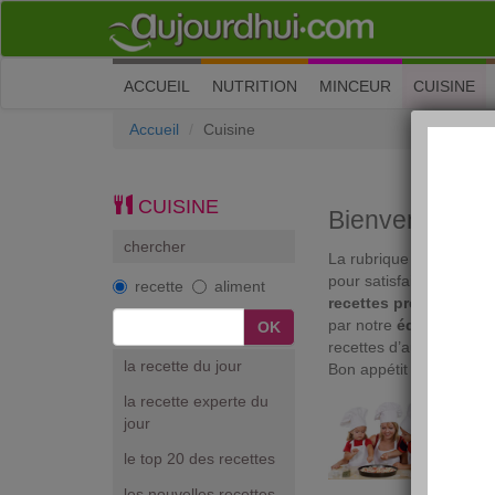
(current)
ACCUEIL
NUTRITION
MINCEUR
CUISINE
Accueil
Cuisine
CUISINE
Bienvenue sur 
chercher
La rubrique Cuisine d'
pour satisfaire votre
go
recette
aliment
recettes préférées
et d
par notre
équipe diété
recettes d’aujourdhui.co
la recette du jour
Bon appétit !
la recette experte du
DIAP
jour
Cuisi
le top 20 des recettes
Cuisin
les nouvelles recettes