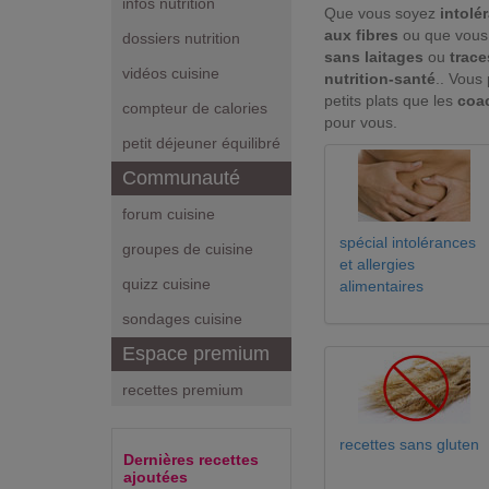
infos nutrition
Que vous soyez
intolé
aux fibres
ou que vous 
dossiers nutrition
sans laitages
ou
trace
vidéos cuisine
nutrition-santé
.. Vous
petits plats que les
coa
compteur de calories
pour vous.
petit déjeuner équilibré
Communauté
forum cuisine
spécial intolérances
groupes de cuisine
et allergies
quizz cuisine
alimentaires
sondages cuisine
Espace premium
recettes premium
recettes sans gluten
Dernières recettes
ajoutées