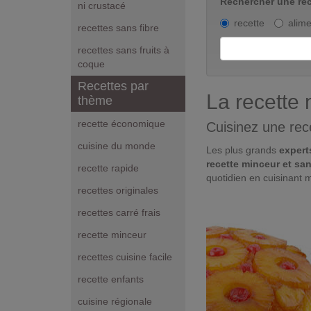
Rechercher une rec
ni crustacé
recette
alime
recettes sans fibre
recettes sans fruits à
coque
Recettes par
La recette 
thème
recette économique
Cuisinez une rece
cuisine du monde
Les plus grands
experts
recette minceur et sa
recette rapide
quotidien en cuisinant m
recettes originales
recettes carré frais
recette minceur
recettes cuisine facile
recette enfants
cuisine régionale