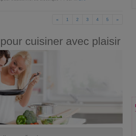
«
1
2
3
4
5
»
pour cuisiner avec plaisir