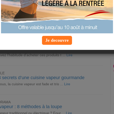
CLE
e ses œufs en chocolat à la maison
 fête de Pâques sans œufs en chocolat ! ...
Lire
CLE
Je decouvre
lla, ketchup, mayonnaise… les bonnes raisons de
aire soi-même
vez l’habitude d’acheter ces produits t ...
Lire
CLE
3 secrets d’une cuisine vapeur gourmande
ous, la cuisine vapeur est fade et tris ...
Lire
ORAMA
vapeur : 8 méthodes à la loupe
apeur traditionnel ou électrique ? Four ...
Lire