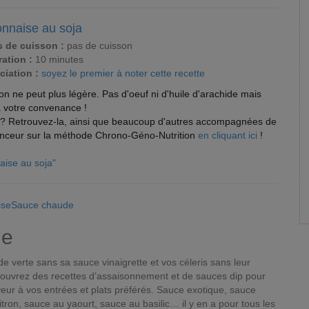
nnaise au soja
 de cuisson :
pas de cuisson
ation :
10 minutes
ciation :
soyez le premier à noter cette recette
n ne peut plus légère. Pas d'oeuf ni d'huile d'arachide mais
à votre convenance !
ît ? Retrouvez-la, ainsi que beaucoup d'autres accompagnées de
minceur sur la méthode Chrono-Géno-Nutrition
en cliquant ici
!
naise au soja"
 MiseSauce chaude
de
e verte sans sa sauce vinaigrette et vos céleris sans leur
uvrez des recettes d’assaisonnement et de sauces dip pour
ur à vos entrées et plats préférés. Sauce exotique, sauce
tron, sauce au yaourt, sauce au basilic… il y en a pour tous les