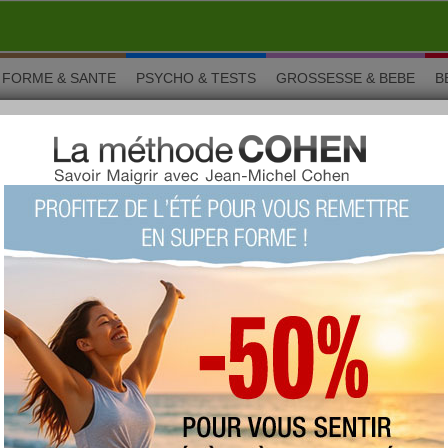
FORME & SANTE
PSYCHO & TESTS
GROSSESSE & BEBE
B
 : sauces
 sans sauce blanche ou des spaghettis à la bolognaise sans
 peu comme une formation philharmonique sans chef
’un accompagnement, les sauces chaudes comme les sauces
caractère aux recettes de cuisine. Savoureuses, parfumées,
elles savent mettre en valeur aussi bien les légumes que les
que les viandes, les salades que les plats.
es par :
sauce froide, sauce chaude
.
our : Sauce bolognaise maison