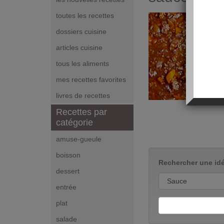
toutes les recettes
dossiers cuisine
articles cuisine
tous les aliments
mes recettes favorites
livres de recettes
Recettes par
catégorie
amuse-gueule
boisson
Rechercher une idé
dessert
entrée
plat
salade