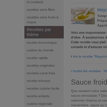
ni crustacé
Mayo
recettes sans fibre
Temps
recettes sans fruits à
Prépar
coque
Appré
Recettes par
Voici une mayonnaisse o
thème
d'olive. À assaisonnez 
Cette recette vous pla
recette économique
conseils et d'astuces 
cuisine du monde
lire la recette "Mayon
recette rapide
recettes originales
toutes les recettes :
recettes carré frais
Sauce froi
recette minceur
recettes cuisine facile
Que seraient votre salad
sauce rémoulade ? Déco
recette enfants
redonner charme et save
cuisine régionale
maraîchère, sauce au ci