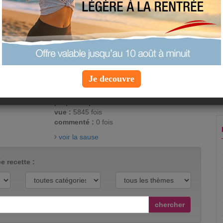
Les conserves sont pratiques mais c'est
encore meilleur et plus sain de préparer du
"fait-maison". Cette recette de sauce
bolognaise maison peut se congeler, vous
oublierez vos boîtes du commerce !
appréciation :
soyez le premier à noter cette
Je decouvre
recette
proposée par
laura1
vue :
5845 fois
commenté :
0 fois
voir la sause
e recette :
chercher