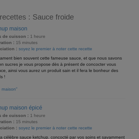
recettes : Sauce froide
hup maison
 de cuisson :
1 heure
ation :
15 minutes
ciation :
soyez le premier à noter cette recette
clament bien souvent cette fameuse sauce, et que nous savons
he en sucres je vous propose dès à présent de concocter vous
e, ainsi vous aurez un produit sain et il fera le bonheur des
s !
up maison"
hup maison épicé
 de cuisson :
1 heure
ation :
15 minutes
ciation :
soyez le premier à noter cette recette
 la célèbre sauce ketchup, concocté par vos soins et savamment