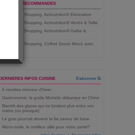
PRODUITS RECOMMANDES
Aujourdhui Shopping. Actinutrition® Elimination
Aujourdhui Shopping. Actinutrition® Ventre & Taille
Aujourdhui Shopping. Actinutrition® Galbe &
Courbe
Aujourdhui Shopping. ​Coffret Savoir Mincir avec
Jean
DERNIERES INFOS CUISINE
S'abonner
5 recettes minceur d'hiver
Gastronomie: le guide Michelin débarque en Chine
Bientôt des glaces qui ne fondent plus entre vos
mains (ou presque)
Le gras pourrait devenir la 6e saveur de base
Micro-onde, le meilleur allié pour notre santé?