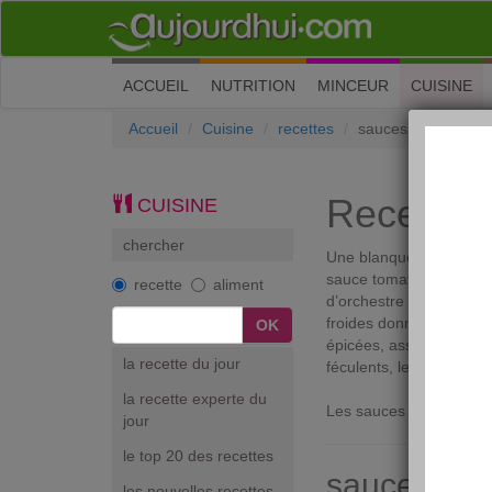
(current)
ACCUEIL
NUTRITION
MINCEUR
CUISINE
Accueil
Cuisine
recettes
sauces
Recettes
CUISINE
chercher
Une blanquette de veau
sauce tomate, c’est un
recette
aliment
d’orchestre ! Plus qu
froides donnent vie et 
épicées, assaisonnées, 
la recette du jour
féculents, les poissons 
la recette experte du
Les sauces sont classé
jour
le top 20 des recettes
sauce du j
les nouvelles recettes