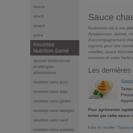
sauce
Sauce cha
snack
soupe
Redonnez vie à vos pla
Assaisonnez, épicez, re
autre
d’accompagnement chau
Recettes
oignons pour vos viande
Nutrition-Santé
volailles, sauce bécham
convives et votre fierté 
spécial intolérances
et allergies
Les dernières
alimentaires
Sauc
recettes sans porc
Temps
recettes sans soja
Prépar
Appré
recettes sans gluten
Pour agrémenter rapidem
recettes sans laitages
tenter par cette sauce r
recettes sans oeuf
lire la recette "Sauce
recettes sans poisson