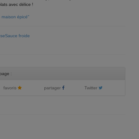
lats avec délice !
up maison épicé"
MiseSauce froide
page :
favoris
partager
Twitter