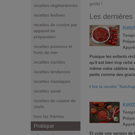
goûts !
recettes végétariennes
Les dernières 
recettes festives
recettes de cuisine par
Ketc
appareil de
Temps
préparation
Prépar
recettes poissons et
Appré
fruits de mer
Puisque les enfants ré
recettes viandes
qu'il est bien trop ric
même votre célèbre sauc
recettes tendances
petits comme des grand
recettes classiques
lire la recette "Ketch
recettes santé
recettes de cuisine de
Ketc
chefs
Temps
tous les thèmes
Prépar
Appré
Pratique
Et voilà une version de