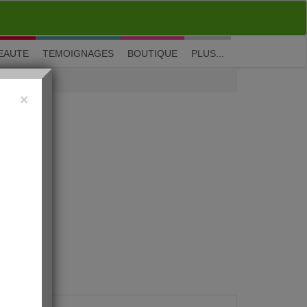
M'inscrire
|
Me connecter
|
? Visite guidée
EAUTE
TEMOIGNAGES
BOUTIQUE
PLUS...
×