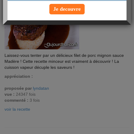
Je decouvre
Laissez-vous tenter par un délicieux filet de porc mignon sauce
Madère ! Cette recette minceur est vraiment à découvrir ! La
cuisson vapeur décuple les saveurs !
appréciation :
proposée par
lyndatan
vue :
24347 fois
commenté :
3 fois
voir la recette