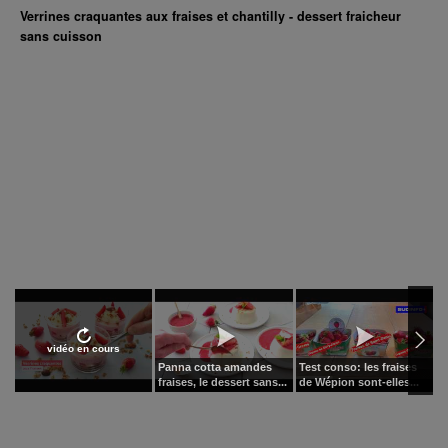
Verrines craquantes aux fraises et chantilly - dessert fraicheur
sans cuisson
vidéo en cours
Panna cotta amandes
Test conso: les fraises
T
fraises, le dessert sans...
de Wépion sont-elles...
L