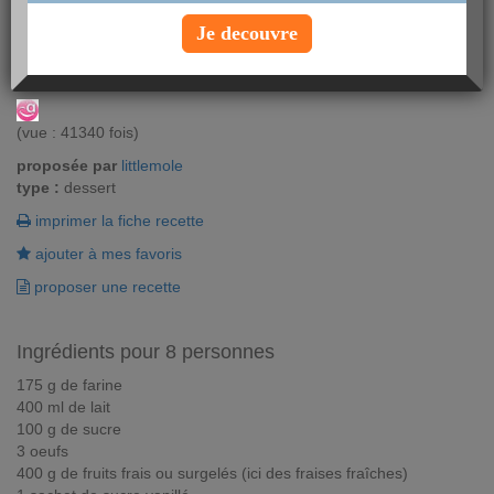
Succombez pour ce délicieux clafoutis aux fraises ! Un recette
Je decouvre
facile et rapide à faire, et une joie pour tous vos proches !
Vous aimez ? Alors notez !
(vue : 41340 fois)
proposée par
littlemole
type :
dessert
imprimer la fiche recette
ajouter à mes favoris
proposer une recette
Ingrédients pour 8 personnes
175 g de farine
400 ml de lait
100 g de sucre
3 oeufs
400 g de fruits frais ou surgelés (ici des fraises fraîches)