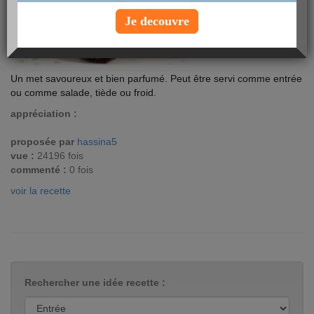
Je decouvre
Un met savoureux et bien parfumé. Peut être servi comme entrée
ou comme salade, tiède ou froid.
appréciation :
proposée par
hassina5
vue :
24196 fois
commenté :
0 fois
voir la recette
Rechercher une idée recette :