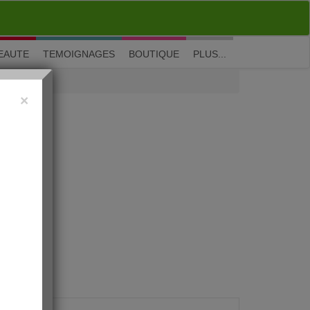
M'inscrire
|
Me connecter
|
? Visite guidée
EAUTE
TEMOIGNAGES
BOUTIQUE
PLUS...
×