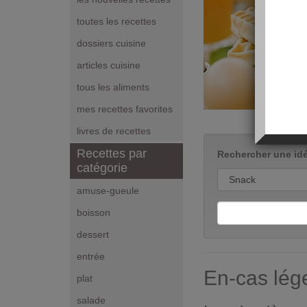
toutes les recettes
dossiers cuisine
articles cuisine
tous les aliments
mes recettes favorites
livres de recettes
Recettes par
Rechercher une idé
catégorie
amuse-gueule
boisson
dessert
entrée
En-cas lég
plat
salade