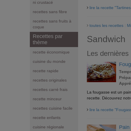
ni crustacé
lire la recette "Tartin
recettes sans fibre
recettes sans fruits à
toutes les recettes : 
coque
Recettes par
Sandwich
thème
Les dernières
recette économique
cuisine du monde
Foug
recette rapide
Temps
Prépar
recettes originales
Appré
recettes carré frais
La fougasse est un pain
recette. Découvrez notre
recette minceur
recettes cuisine facile
lire la recette "Fougas
recette enfants
Pain 
cuisine régionale