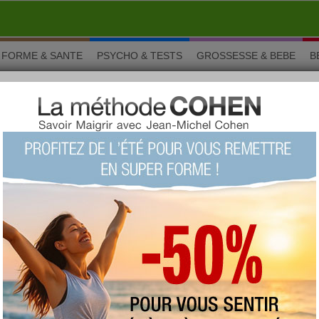
FORME & SANTE
PSYCHO & TESTS
GROSSESSE & BEBE
B
: snacks
un p’tit creux ? Voici juste de quoi combler vos petites faims de
otage et diététique grâce à ces recettes de goûters, sandwiches
ou salé, c’est vous qui choisissez ! Et n’oubliez pas de grignoter
moments restent privilégiés.
 par :
en-cas léger, sandwich, viennoiserie et biscuit
.
ur : Gaufres traditionnelles
La recette des gaufres traditionnelle, celle de