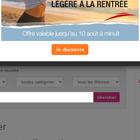
notre enfance !
appréciation :
soyez le premier à noter cette
recette
proposée par
vue :
5057 fois
commenté :
0 fois
Je decouvre
voir le snack
e recette :
chercher
er