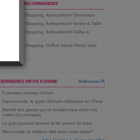
PRODUITS RECOMMANDES
Aujourdhui Shopping. Actinutrition® Elimination
Aujourdhui Shopping. Actinutrition® Ventre & Taille
Aujourdhui Shopping. Actinutrition® Galbe &
Courbe
Aujourdhui Shopping. ​Coffret Savoir Mincir avec
Jean
DERNIERES INFOS CUISINE
S'abonner
5 recettes minceur d'hiver
Gastronomie: le guide Michelin débarque en Chine
Bientôt des glaces qui ne fondent plus entre vos
mains (ou presque)
Le gras pourrait devenir la 6e saveur de base
Micro-onde, le meilleur allié pour notre santé?