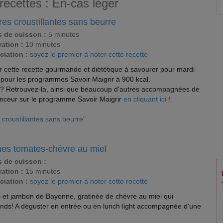
recettes : En-cas léger
es croustillantes sans beurre
 de cuisson :
5 minutes
ation :
10 minutes
ciation :
soyez le premier à noter cette recette
 cette recette gourmande et diététique à savourer pour mardi
pour les programmes Savoir Maigrir à 900 kcal.
ît ? Retrouvez-la, ainsi que beaucoup d'autres accompagnées de
inceur sur le programme Savoir Maigrir
en cliquant ici
!
s croustillantes sans beurre"
ines tomates-chèvre au miel
 de cuisson :
ation :
15 minutes
ciation :
soyez le premier à noter cette recette
s et jambon de Bayonne, gratinée de chèvre au miel qui
ands! A déguster en entrée ou en lunch light accompagnée d'une