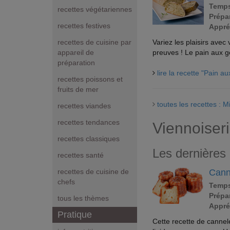
Temps
recettes végétariennes
Prépar
recettes festives
Appré
Variez les plaisirs avec
recettes de cuisine par
preuves ! Le pain aux ge
appareil de
préparation
lire la recette "Pain a
recettes poissons et
fruits de mer
toutes les recettes : 
recettes viandes
recettes tendances
Viennoiseri
recettes classiques
Les dernières 
recettes santé
Cann
recettes de cuisine de
chefs
Temps
Prépar
tous les thèmes
Appré
Pratique
Cette recette de canne