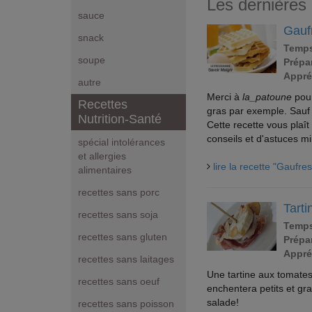
Les dernières 
sauce
Gaufr
snack
Temps
soupe
Prépar
Appré
autre
Merci à
la_patoune
pour
Recettes
gras par exemple. Sauf 
Nutrition-Santé
Cette recette vous pla
conseils et d'astuces m
spécial intolérances
et allergies
lire la recette "Gaufre
alimentaires
recettes sans porc
Tart
recettes sans soja
Temps
recettes sans gluten
Prépar
Appré
recettes sans laitages
Une tartine aux tomate
recettes sans oeuf
enchentera petits et gr
salade!
recettes sans poisson