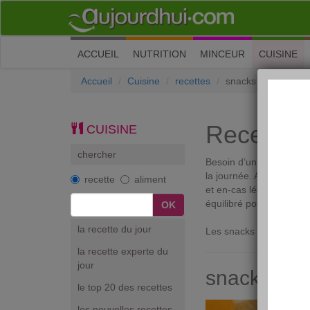
(current)
ACCUEIL
NUTRITION
MINCEUR
CUISINE
Accueil
Cuisine
recettes
snacks
Recettes 
CUISINE
chercher
Besoin d’un en-cas pour 
la journée. Alliez grign
recette
aliment
et en-cas légers. Sucré 
équilibré pour que ces 
la recette du jour
Les snacks sont classés
la recette experte du
jour
snack du jo
le top 20 des recettes
les nouvelles recettes