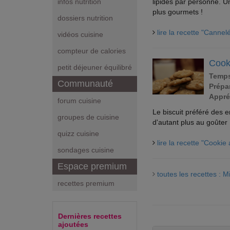
lipides par personne. U
infos nutrition
plus gourmets !
dossiers nutrition
lire la recette "Cannel
vidéos cuisine
compteur de calories
Cook
petit déjeuner équilibré
Temps
Communauté
Prépar
Appré
forum cuisine
Le biscuit préféré des en
groupes de cuisine
d'autant plus au goûter 
quizz cuisine
lire la recette "Cookie
sondages cuisine
Espace premium
toutes les recettes : M
recettes premium
Dernières recettes
ajoutées