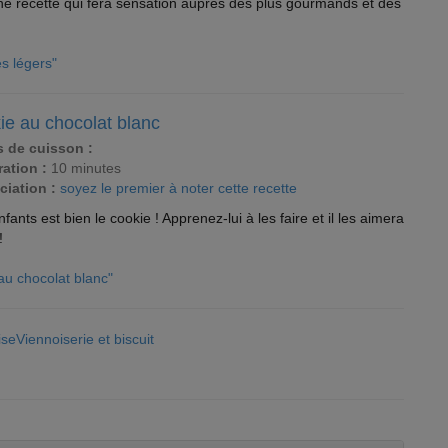
ne recette qui fera sensation auprès des plus gourmands et des
és légers"
ie au chocolat blanc
 de cuisson :
ation :
10 minutes
ciation :
soyez le premier à noter cette recette
fants est bien le cookie ! Apprenez-lui à les faire et il les aimera
!
 au chocolat blanc"
iseViennoiserie et biscuit