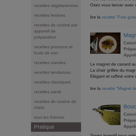
Osez vous lancer avec ce
recettes végétariennes
recettes festives
lire la
recette "Foie gras
recettes de cuisine par
appareil de
Magr
préparation
Calori
recettes poissons et
Prépar
fruits de mer
Appré
recettes viandes
Le magret de canard au 
La chair grillée du magr
recettes tendances
Elégant et raffiné votre
recettes classiques
lire la
recette "Magret d
recettes santé
recettes de cuisine de
Bouc
chefs
Calori
tous les thèmes
Prépar
Appré
Pratique
Soyez inventif pour vot