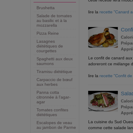
cette recette fera mouc
Brushetta
lire la
recette "Canard a
Salade de tomates
au basilic et à la
mozzarella
Conf
Pizza Reine
Calori
Lasagnes
Prépar
diététiques de
Appré
courgettes
Le confit de canard aux
Spaghetti aux deux
saumons
adoreront ce mélange de
Tiramisu diététique
lire la
recette "Confit d
Carpaccio de bœuf
aux herbes
Panna cotta
Sala
citronnée à l'agar-
Calori
agar
Prépar
Tomates confites
Appré
diététiques
La cuisine du Sud Ouest
Escalopes de veau
au jambon de Parme
comme cette salade lan