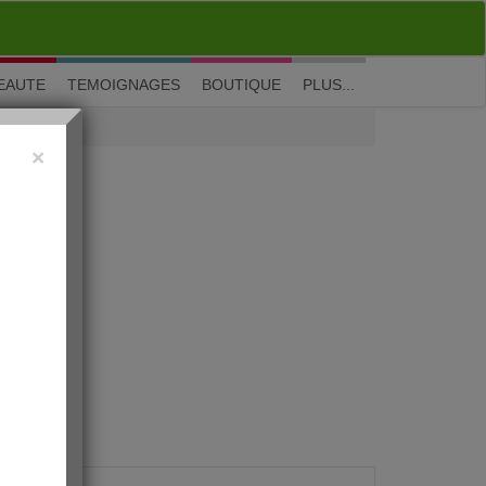
M'inscrire
|
Me connecter
|
? Visite guidée
EAUTE
TEMOIGNAGES
BOUTIQUE
PLUS...
×