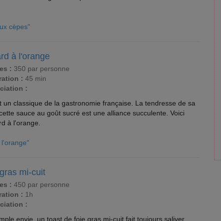
aux cèpes"
rd à l'orange
es :
350 par personne
ation :
45 min
ciation :
t un classique de la gastronomie française. La tendresse de sa
tte sauce au goût sucré est une alliance succulente. Voici
rd à l'orange.
 l'orange"
gras mi-cuit
es :
450 par personne
ation :
1h
ciation :
ple envie, un toast de foie gras mi-cuit fait toujours saliver...