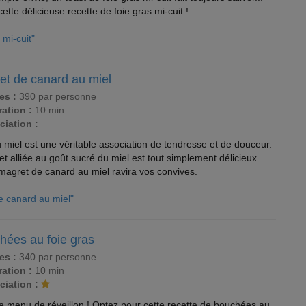
tte délicieuse recette de foie gras mi-cuit !
 mi-cuit"
et de canard au miel
es :
390 par personne
ation :
10 min
ciation :
miel est une véritable association de tendresse et de douceur.
et alliée au goût sucré du miel est tout simplement délicieux.
 magret de canard au miel ravira vos convives.
e canard au miel"
hées au foie gras
es :
340 par personne
ation :
10 min
ciation :
re menu de réveillon ! Optez pour cette recette de bouchées au