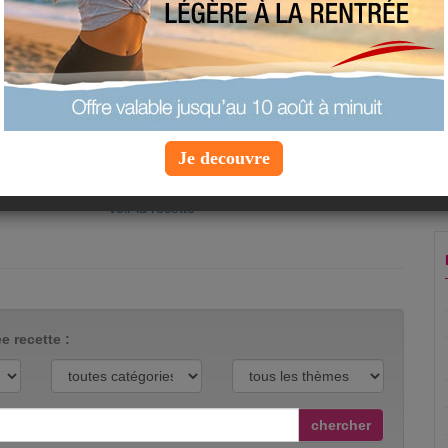
Le pot au feu se décline avec toutes les
viandes. Cette fois c'est avec un accent du
Sud Ouest que vous pourrez le savourer avec
cette recette de pot au feu de canard.
appréciation :
proposée par
delphinetika
Je decouvre
vue :
24195 fois
commenté :
0 fois
voir la recette
e recette :
chercher