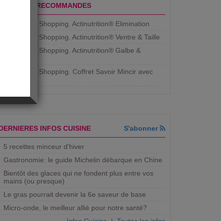
PRODUITS RECOMMANDES
Aujourdhui Shopping. Actinutrition® Elimination
Aujourdhui Shopping. Actinutrition® Ventre & Taille
Aujourdhui Shopping. Actinutrition® Galbe &
Courbe
Aujourdhui Shopping. ​Coffret Savoir Mincir avec
Jean
DERNIERES INFOS CUISINE
S'abonner
5 recettes minceur d'hiver
Gastronomie: le guide Michelin débarque en Chine
Bientôt des glaces qui ne fondent plus entre vos
mains (ou presque)
Le gras pourrait devenir la 6e saveur de base
Micro-onde, le meilleur allié pour notre santé?