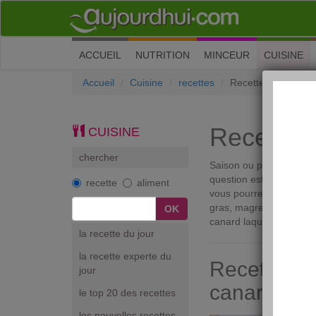
(current)
ACCUEIL
NUTRITION
MINCEUR
CUISINE
Accueil
Cuisine
recettes
Recette canard
Recette 
CUISINE
chercher
Saison ou pas, vous pou
question est : comment 
recette
aliment
vous pourrez aussi tomb
gras, magret, confit, cu
canard laqué ! Laissez-
la recette du jour
la recette experte du
Recette can
jour
canard
le top 20 des recettes
les nouvelles recettes