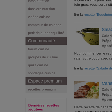
infos nutrition
foie gras, vous serez sû
dossiers nutrition
lire la
recette "Bouchées
vidéos cuisine
compteur de calories
Salad
petit déjeuner équilibré
Calori
Communauté
Prépar
Appré
forum cuisine
Pour commencer le repas
groupes de cuisine
rater votre coup avec ce
quizz cuisine
lire la
recette "Salade de
sondages cuisine
Espace premium
Cana
recettes premium
Calori
Prépar
Appré
Dernières recettes
Cette recette de canard
ajoutées