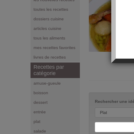
toutes les recettes
dossiers cuisine
articles cuisine
tous les aliments
mes recettes favorites
livres de recettes
Recettes par
catégorie
amuse-gueule
boisson
Rechercher une idé
dessert
entrée
plat
salade