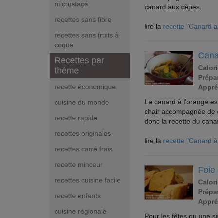
ni crustacé
canard aux cèpes.
recettes sans fibre
lire la
recette "Canard 
recettes sans fruits à
coque
Cana
Recettes par
Calori
thème
Prépar
recette économique
Appré
Le canard à l'orange es
cuisine du monde
chair accompagnée de ce
recette rapide
donc la recette du cana
recettes originales
lire la
recette "Canard à
recettes carré frais
recette minceur
Foie 
recettes cuisine facile
Calori
Prépar
recette enfants
Appré
cuisine régionale
Pour les fêtes ou une sim