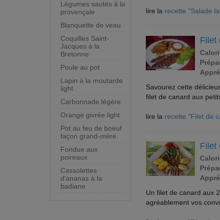
Légumes sautés à la
lire la
recette "Salade l
provençale
Blanquette de veau
Coquilles Saint-
Filet
Jacques à la
Calori
Bretonne
Prépar
Poule au pot
Appré
Lapin à la moutarde
Savourez cette délicieu
light
filet de canard aux peti
Carbonnade légère
Orange givrée light
lire la
recette "Filet de 
Pot au feu de boeuf
façon grand-mère
Filet
Fondue aux
poireaux
Calori
Prépar
Cassolettes
Appré
d'ananas à la
badiane
Un filet de canard aux 2
agréablement vos conviv