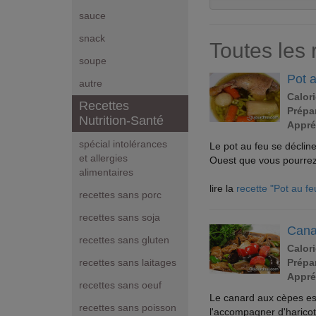
sauce
snack
Toutes les 
soupe
Pot 
autre
Calori
Recettes
Prépar
Nutrition-Santé
Appré
spécial intolérances
Le pot au feu se déclin
et allergies
Ouest que vous pourrez 
alimentaires
lire la
recette "Pot au f
recettes sans porc
recettes sans soja
Cana
recettes sans gluten
Calori
Prépar
recettes sans laitages
Appré
recettes sans oeuf
Le canard aux cèpes est
recettes sans poisson
l'accompagner d'haricots