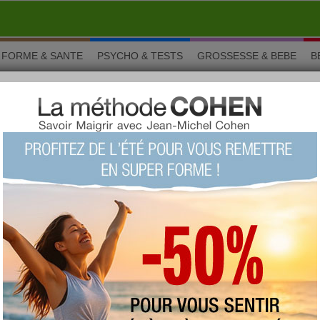
FORME & SANTE
PSYCHO & TESTS
GROSSESSE & BEBE
B
canard
vez toujours satisfaire une envie de recette canard ! La seule
le cuisiner ? Le canard rôti est une recette incontournable mais
er sur une autre recette canard tout aussi délicieuse ! Foie
isse de canard, que de noms qui font saliver... sans parler du
vous tenter de temps en temps par une recette canard !
ard du jour : Pot au feu de