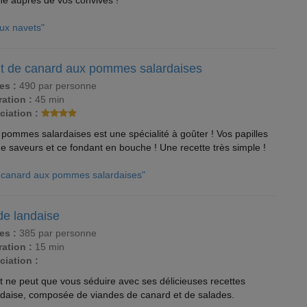
he auprès de vos convives !
ux navets"
it de canard aux pommes salardaises
es :
490 par personne
ation :
45 min
ciation :
 pommes salardaises est une spécialité à goûter ! Vos papilles
 saveurs et ce fondant en bouche ! Une recette très simple !
e canard aux pommes salardaises"
de landaise
es :
385 par personne
ation :
15 min
ciation :
 ne peut que vous séduire avec ses délicieuses recettes
daise, composée de viandes de canard et de salades.