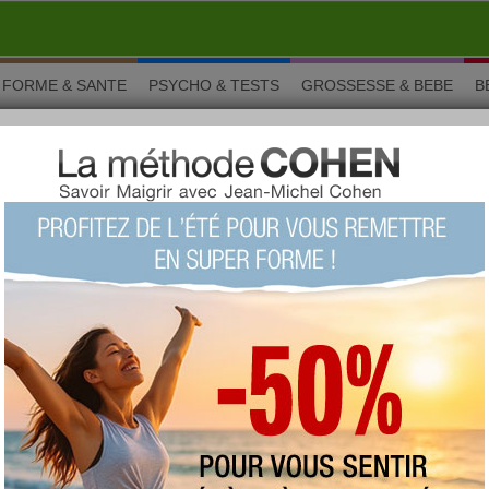
FORME & SANTE
PSYCHO & TESTS
GROSSESSE & BEBE
B
 de chefs
de cuisine de chefs
tey, Alain Ducasse, Joël Robuchon…. Tous ces grands cuisiniers
 commun : ils ont publié des livres de
recettes de cuisine de
s pouvez, en effet, concocter des plats du plus bel effet pour
 comme un chef. Pas toujours difficiles à réaliser, les
recettes
us permettront d’obtenir les astuces et conseils de vrais
sine. Vous serez étonnés de constater qu’il est très aisé de faire
 dîners qui n’ont rien à envier au raffinement des grands
éliorer en cuisine grâce à l’expérience de ces chefs de
s plus fameux.