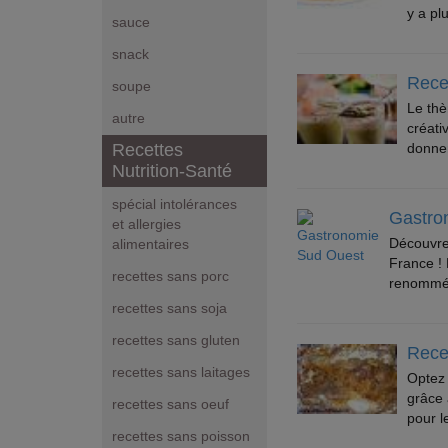
y a plu
sauce
snack
Rece
soupe
Le thè
autre
créati
donner
Recettes
Nutrition-Santé
spécial intolérances
Gastro
et allergies
Découvrez
alimentaires
France !
recettes sans porc
renommée
recettes sans soja
recettes sans gluten
Recet
recettes sans laitages
Optez 
grâce 
recettes sans oeuf
pour l
recettes sans poisson