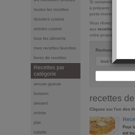
Si certaines
recettes d
à préparer, vous aurez t
toutes les recettes
porte-monnaie tout en c
dossiers cuisine
Vous rêviez de devenir 
articles cuisine
aux
recettes de cuisi
votre propre inspiration
tous les aliments
mes recettes favorites
Rechercher une idé
livres de recettes
Recettes par
catégorie
amuse-gueule
boisson
recettes de
dessert
Cliquez sur l'un des 
entrée
Rece
plat
Pour l
salade
est to