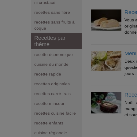
ni crustacé
Rece
recettes sans fibre
Vous a
recettes sans fruits à
origin
coque
donnen
Recettes par
thème
Menu
recette économique
Deux r
cuisine du monde
questi
jours :
recette rapide
recettes originales
recettes carré frais
Rece
Noël, 
recette minceur
manger
recettes cuisine facile
et souv
recette enfants
cuisine régionale