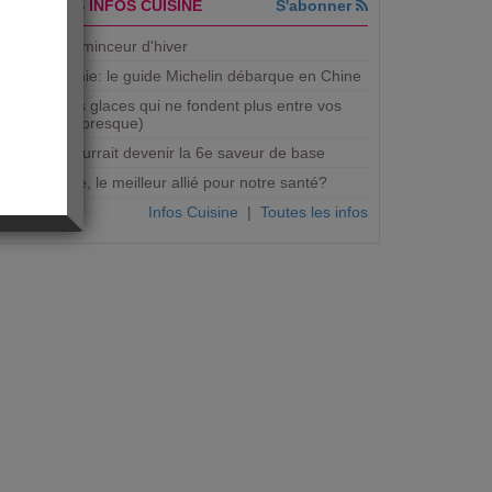
DERNIERES INFOS CUISINE
S'abonner
5 recettes minceur d'hiver
Gastronomie: le guide Michelin débarque en Chine
Bientôt des glaces qui ne fondent plus entre vos
mains (ou presque)
Le gras pourrait devenir la 6e saveur de base
Micro-onde, le meilleur allié pour notre santé?
Infos Cuisine
|
Toutes les infos