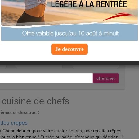
e cuisine de chefs
vous apparaîtront complexes ou onéreuses
oujours la possibilité de les adapter à votre quotidien et à votre
onservant l’esprit de la préparation de base.
un chef étoilé ? Ce rêve est désormais à porté de main grâce
ne de chefs
à travers lesquelles vous pourrez laisser parler
. Avec les
recettes de cuisine de chefs
, le chef, c’est vous!
Je decouvre
e recette :
chercher
 cuisine de chefs
thèmes ci-dessous :
ttes crepes
a Chandeleur ou pour votre quatre heures, une recette crêpes
ujours la bienvenue ! Sucrée ou salée, c'est vous qui décidez. Il