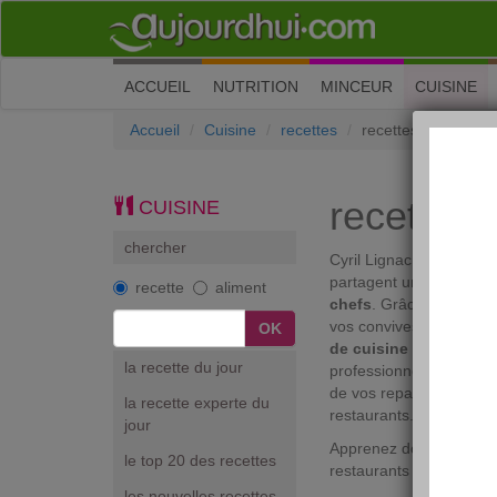
(current)
ACCUEIL
NUTRITION
MINCEUR
CUISINE
Accueil
Cuisine
recettes
recettes de cuisine
recettes 
CUISINE
chercher
Cyril Lignac, Eric Léau
partagent un même point
recette
aliment
chefs
. Grâce à eux, vou
vos convives et cuisiner
de cuisine de chefs
vo
la recette du jour
professionnels de la cui
de vos repas maison des
la recette experte du
restaurants.
jour
Apprenez donc à vous am
le top 20 des recettes
restaurants français le
les nouvelles recettes