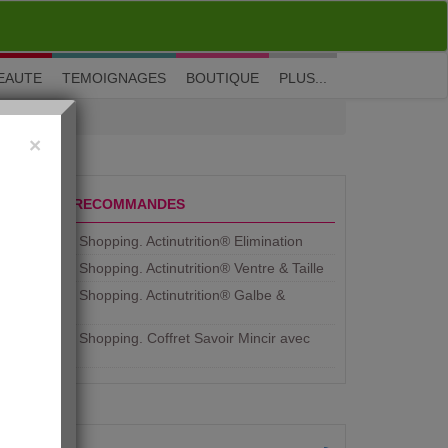
M'inscrire
|
Me connecter
|
? Visite guidée
EAUTE
TEMOIGNAGES
BOUTIQUE
PLUS...
×
PRODUITS RECOMMANDES
Aujourdhui Shopping. Actinutrition® Elimination
Aujourdhui Shopping. Actinutrition® Ventre & Taille
Aujourdhui Shopping. Actinutrition® Galbe &
Courbe
Aujourdhui Shopping. ​Coffret Savoir Mincir avec
Jean