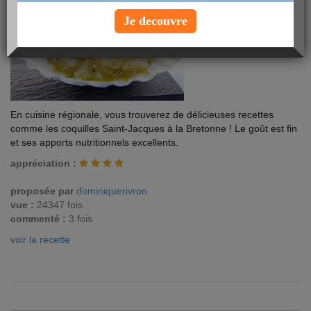
Je decouvre
En cuisine régionale, vous trouverez de délicieuses recettes
comme les coquilles Saint-Jacques à la Bretonne ! Le goût est fin
et ses apports nutritionnels excellents.
appréciation :
proposée par
dominiquerivron
vue :
24347 fois
commenté :
3 fois
voir la recette