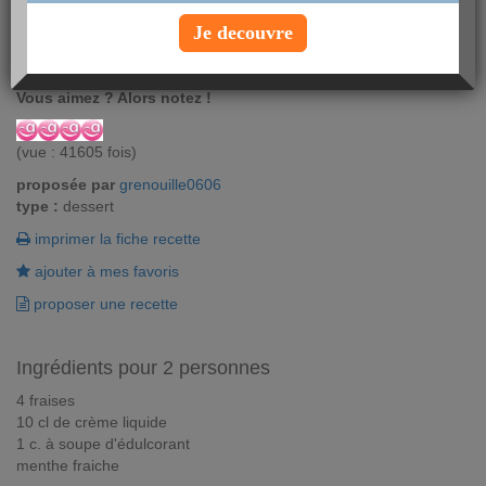
Fondez sans culpabiliser avec ce dessert frais et appétissant ! La
Je decouvre
recette de verrines fraises/chantilly est incontournable pour un
apéro dinatoire réussi !
Vous aimez ? Alors notez !
(vue : 41605 fois)
proposée par
grenouille0606
type :
dessert
imprimer la fiche recette
ajouter à mes favoris
proposer une recette
Ingrédients pour 2 personnes
4 fraises
10 cl de crème liquide
1 c. à soupe d'édulcorant
menthe fraiche