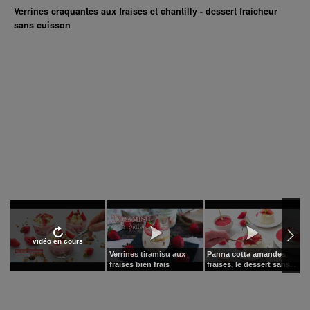
Verrines craquantes aux fraises et chantilly - dessert fraicheur
sans cuisson
vidéo en cours
Verrines tiramisu aux
Panna cotta amandes
T
fraises bien frais
fraises, le dessert sans...
d