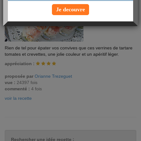
Je decouvre
Rien de tel pour épater vos convives que ces verrines de tartare
tomates et crevettes, une jolie couleur et un apéritif léger.
appréciation :
proposée par
Orianne Trezeguet
vue :
24397 fois
commenté :
4 fois
voir la recette
Rechercher une idée recette :