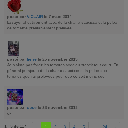
posté par
VICLAIR
le 7 mars 2014
Essayer effectivement avec de la chair à saucisse et la pulpe
de tomante préalablement prélevée
posté par
lierre
le 25 novembre 2013
Je n'aime pas farcir les tomates avec du steack tout court. En
général je rajoute de la chair à saucisse et la pulpe des
tomates que j'ai prélevées pour que ce soit moins sec.
posté par
obse
le 23 novembre 2013
ok
1 - 5 de 117
«
1
2
3
4
5
...
24
»