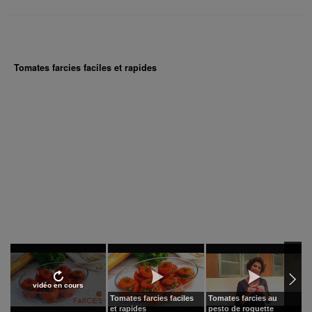
Tomates farcies faciles et rapides
vidéo en cours
Tomates farcies faciles
Tomates farcies au
T
et rapides
pesto de roquette
t