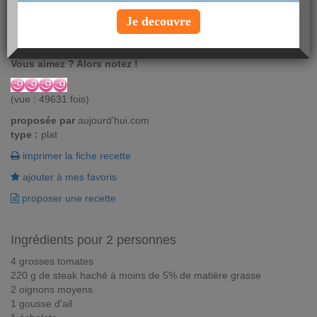
Retrouvez un grand classique de la cuisine française: les tomates
Je decouvre
farcies à la viande, un éternel délice pour les papilles. Les
tomates sont excellentes pour la santé !
Vous aimez ? Alors notez !
(vue : 49631 fois)
proposée par
aujourd'hui.com
type :
plat
imprimer la fiche recette
ajouter à mes favoris
proposer une recette
Ingrédients pour 2 personnes
4 grosses tomates
220 g de steak haché à moins de 5% de matière grasse
2 oignons moyens
1 gousse d'ail