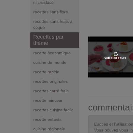
ni crustacé
recettes sans fibre
recettes sans fruits à
coque
Recettes par
thème
recette économique
vidéo en cours
cuisine du monde
recette rapide
recettes originales
recettes carré frais
recette minceur
commentai
recettes cuisine facile
recette enfants
L’accès et l’utilisa
cuisine régionale
Vous pouvez vous in