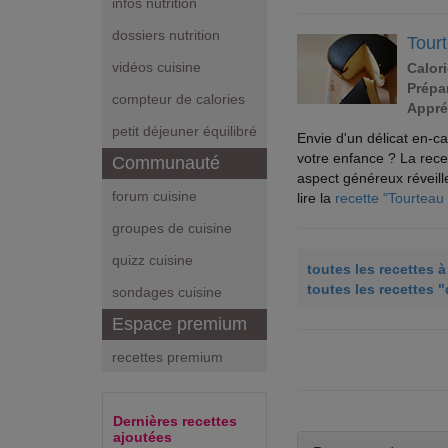
infos nutrition
dossiers nutrition
Tour
vidéos cuisine
Calori
Prépar
compteur de calories
Appré
petit déjeuner équilibré
Envie d'un délicat en-c
votre enfance ? La recet
Communauté
aspect généreux réveill
forum cuisine
lire la
recette "Tourteau
groupes de cuisine
quizz cuisine
toutes les recettes 
toutes les recettes 
sondages cuisine
Espace premium
recettes premium
Dernières recettes
ajoutées