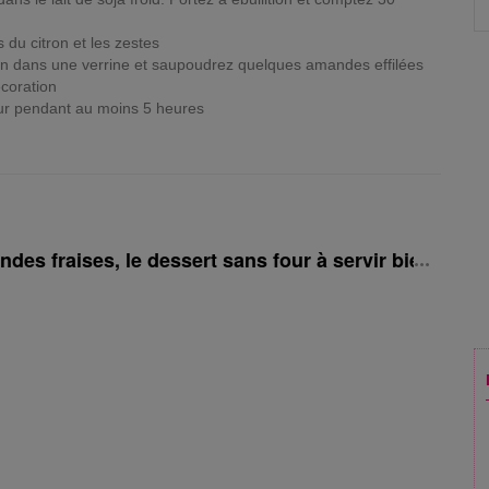
s du citron et les zestes
ion dans une verrine et saupoudrez quelques amandes effilées
écoration
eur pendant au moins 5 heures
des fraises, le dessert sans four à servir bien frais