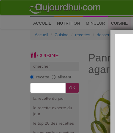
(current)
ACCUEIL
NUTRITION
MINCEUR
CUISINE
Accueil
Cuisine
recettes
dessert
Panna co
Panna cot
CUISINE
agar
chercher
recette
aliment
la recette du jour
la recette experte du
jour
le top 20 des recettes
les nouvelles recettes