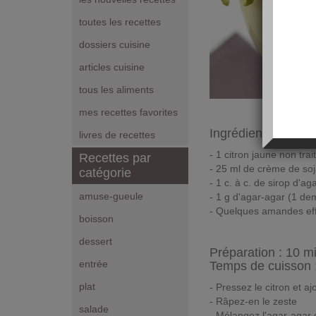
toutes les recettes
dossiers cuisine
articles cuisine
tous les aliments
mes recettes favorites
Ingrédients pour 1
livres de recettes
- 1 citron jaune non trai
Recettes par
- 25 ml de crème de soj
catégorie
- 1 c. à c. de sirop d'ag
amuse-gueule
- 1 g d'agar-agar (1 dem
- Quelques amandes effi
boisson
dessert
Préparation :
10 m
entrée
Temps de cuisson 
plat
- Pressez le citron et a
- Râpez-en le zeste
salade
- Mélangez l'agar-agar d