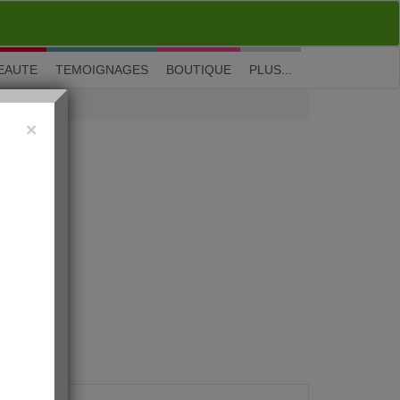
M'inscrire
|
Me connecter
|
? Visite guidée
EAUTE
TEMOIGNAGES
BOUTIQUE
PLUS...
×