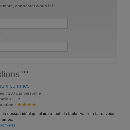
membre, connectez-vous ici :
 :
tions ""
 aux pommes
es :
200 par personne
ation :
1 h
ciation :
 dessert idéal qui plaira à toute la table. Facile à faire, voici
pommes.
x pommes"