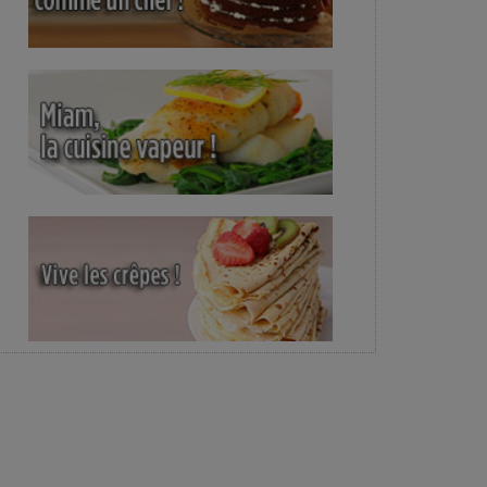
cotta vegan à la coco
Panna cotta à la vanille et son
Panna Cotta vegan à 
coulis de framboises