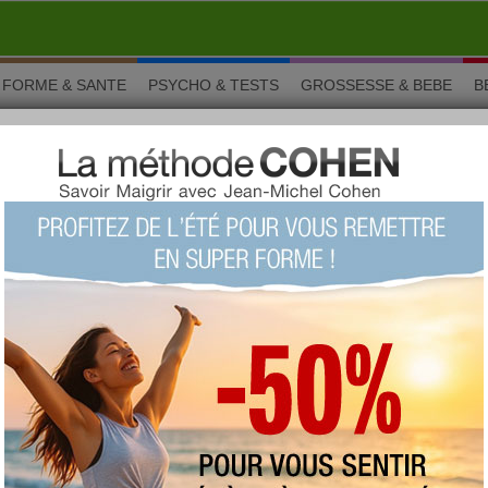
FORME & SANTE
PSYCHO & TESTS
GROSSESSE & BEBE
B
tta citronnée à l'agar-agar
ta citronnée à l'agar-
Goûtez à ce dessert crémeux Italien aux parfums
frais de citron. Cette recette vous plaît ? Retrouvez-
la, ainsi que beaucoup d'autres accompagnées de
conseils et d'astuces minceur sur la méthode
Chrono-Géno-Nutrition
en cliquant ici
!
Vous aimez ? Alors notez !
(vue : 26048 fois)