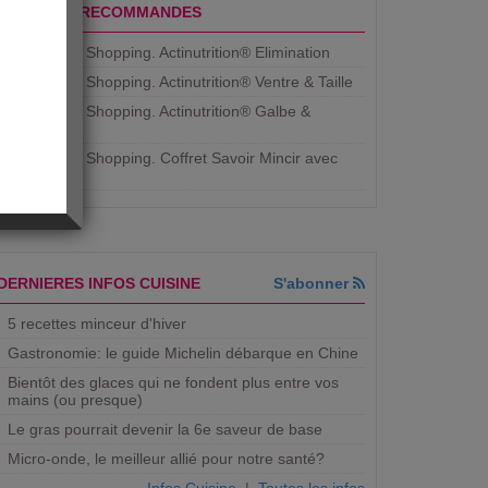
PRODUITS RECOMMANDES
Aujourdhui Shopping. Actinutrition® Elimination
Aujourdhui Shopping. Actinutrition® Ventre & Taille
Aujourdhui Shopping. Actinutrition® Galbe &
Courbe
Aujourdhui Shopping. ​Coffret Savoir Mincir avec
Jean
DERNIERES INFOS CUISINE
S'abonner
5 recettes minceur d'hiver
Gastronomie: le guide Michelin débarque en Chine
Bientôt des glaces qui ne fondent plus entre vos
mains (ou presque)
Le gras pourrait devenir la 6e saveur de base
Micro-onde, le meilleur allié pour notre santé?