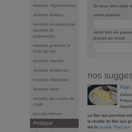
recettes végétariennes
Si vous êtes déjà 
votre pseudo :
recettes festives
recettes de cuisine par
appareil de
votre mot de passe
préparation
(envoyé par email)
recettes poissons et
fruits de mer
recettes viandes
recettes tendances
nos sugges
recettes classiques
Flan
recettes santé
Calori
recettes de cuisine de
Prépar
chefs
Appré
tous les thèmes
Le flan aux pommes est un
la recette du flan aux 
Pratique
lire la
recette "Flan au