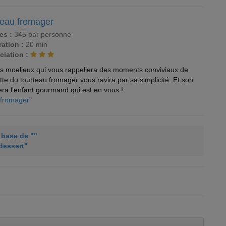
teau fromager
es :
345 par personne
ation :
20 min
ciation :
as moelleux qui vous rappellera des moments conviviaux de
te du tourteau fromager vous ravira par sa simplicité. Et son
era l'enfant gourmand qui est en vous !
 fromager"
à base de ""
"dessert"