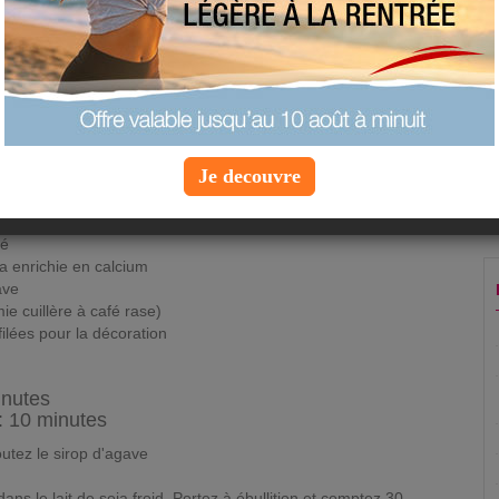
proposée par
Claude Chauchard
type :
dessert
imprimer la fiche recette
ajouter à mes favoris
proposer une recette
Je decouvre
 personnes
té
a enrichie en calcium
ave
ie cuillère à café rase)
lées pour la décoration
inutes
: 10 minutes
joutez le sirop d'agave
ans le lait de soja froid. Portez à ébullition et comptez 30