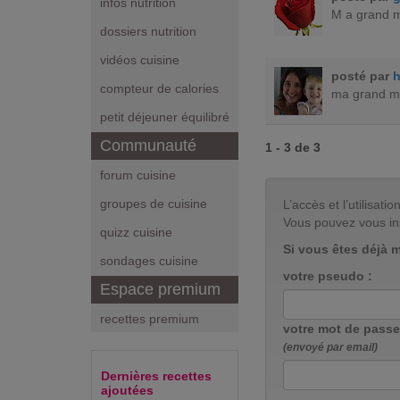
infos nutrition
M a grand mè
dossiers nutrition
vidéos cuisine
posté par
h
compteur de calories
ma grand me
petit déjeuner équilibré
Communauté
1 - 3 de 3
forum cuisine
groupes de cuisine
L’accès et l’utilisa
Vous pouvez vous in
quizz cuisine
Si vous êtes déjà 
sondages cuisine
votre pseudo :
Espace premium
recettes premium
votre mot de passe
(envoyé par email)
Dernières recettes
ajoutées