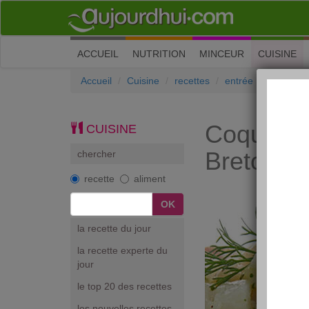
(current)
ACCUEIL
NUTRITION
MINCEUR
CUISINE
Accueil
Cuisine
recettes
entrée
Coquilles
Coquilles
CUISINE
Bretonne
chercher
recette
aliment
la recette du jour
la recette experte du
jour
le top 20 des recettes
les nouvelles recettes