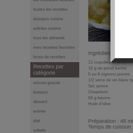
toutes les recettes
dossiers cuisine
articles cuisine
tous les aliments
mes recettes favorites
Ingrédients pour 4
livres de recettes
12 coquilles St jacques
Recettes par
10 g de persil haché
catégorie
5 ou 6 oignons jaunes
1/2 verre de vin blanc 
amuse-gueule
Sel, poivre
Chapelure
boisson
50 g beurre
dessert
Huile d'olive
entrée
Préparation :
45 m
plat
Temps de cuisson 
salade