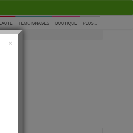
M'inscrire
|
Me connecter
|
? Visite guidée
EAUTE
TEMOIGNAGES
BOUTIQUE
PLUS...
×