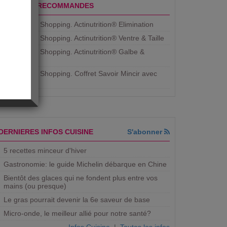
PRODUITS RECOMMANDES
Aujourdhui Shopping. Actinutrition® Elimination
Aujourdhui Shopping. Actinutrition® Ventre & Taille
Aujourdhui Shopping. Actinutrition® Galbe &
Courbe
Aujourdhui Shopping. ​Coffret Savoir Mincir avec
Jean
DERNIERES INFOS CUISINE
S'abonner
5 recettes minceur d'hiver
Gastronomie: le guide Michelin débarque en Chine
Bientôt des glaces qui ne fondent plus entre vos
mains (ou presque)
Le gras pourrait devenir la 6e saveur de base
Micro-onde, le meilleur allié pour notre santé?