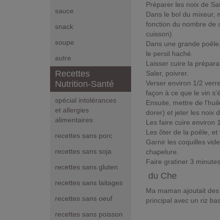
Préparer les noix de Sa
sauce
Dans le bol du mixeur, m
fonction du nombre de c
snack
cuisson).
soupe
Dans une grande poêle, 
le persil haché.
autre
Laisser cuire la prépara
Recettes
Saler, poivrer.
Verser environ 1/2 verre
Nutrition-Santé
façon à ce que le vin s'
spécial intolérances
Ensuite, mettre de l'hui
et allergies
dorer) et jeter les noix
alimentaires
Les faire cuire enviro
Les ôter de la poêle, et
recettes sans porc
Garnir les coquilles vi
recettes sans soja
chapelure.
Faire gratiner 3 minutes
recettes sans gluten
du Che
recettes sans laitages
Ma maman ajoutait des c
recettes sans oeuf
principal avec un riz ba
recettes sans poisson