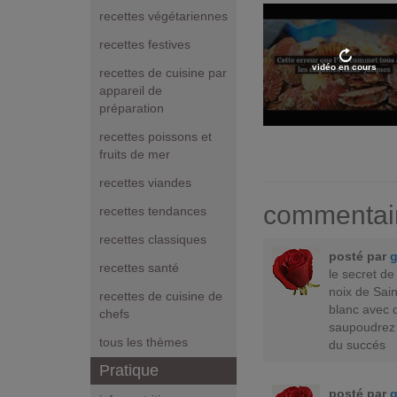
recettes végétariennes
recettes festives
vidéo en cours
recettes de cuisine par
appareil de
préparation
recettes poissons et
fruits de mer
recettes viandes
commentai
recettes tendances
recettes classiques
posté par
recettes santé
le secret de
noix de Sai
recettes de cuisine de
blanc avec du
chefs
saupoudrez d
tous les thèmes
du succés
Pratique
posté par