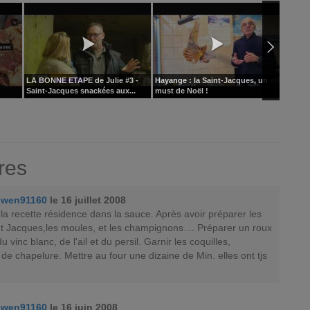
LA BONNE ETAPE de Julie #3 -
Hayange : la Saint-Jacques, un
Avesnes
Saint-Jacques snackées aux...
must de Noël !
des Noi
res
gwen91160
le 16 juillet 2008
 la recette résidence dans la sauce. Après avoir préparer les
nt Jacques,les moules, et les champignons.... Préparer un roux
 vinc blanc, de l'ail et du persil. Garnir les coquilles,
e chapelure. Mettre au four une dizaine de Min. elles ont tjs
gwen91160
le 16 juin 2008