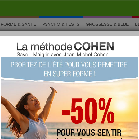
FORME & SANTE
PSYCHO & TESTS
GROSSESSE & BEBE
B
 Saint-Jacques à la Bretonne
 Saint-Jacques à la
En cuisine régionale, vous trouverez de délicieuses
recettes comme les coquilles Saint-Jacques à la
Bretonne ! Le goût est fin et ses apports
nutritionnels excellents.
Vous aimez ? Alors notez !
(vue : 26158 fois)