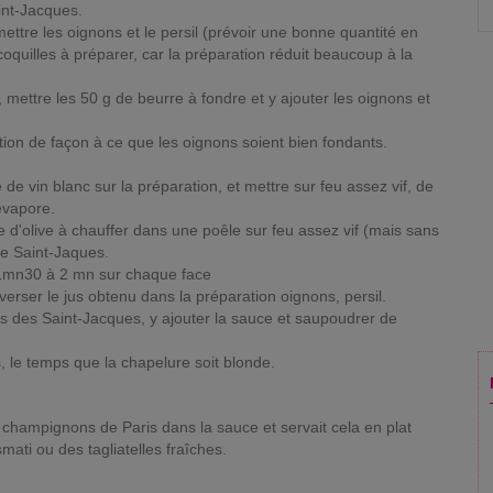
int-Jacques.
ettre les oignons et le persil (prévoir une bonne quantité en
oquilles à préparer, car la préparation réduit beaucoup à la
mettre les 50 g de beurre à fondre et y ajouter les oignons et
tion de façon à ce que les oignons soient bien fondants.
 de vin blanc sur la préparation, et mettre sur feu assez vif, de
évapore.
le d'olive à chauffer dans une poêle sur feu assez vif (mais sans
 de Saint-Jaques.
n 1mn30 à 2 mn sur chaque face
 verser le jus obtenu dans la préparation oignons, persil.
des des Saint-Jacques, y ajouter la sauce et saupoudrer de
, le temps que la chapelure soit blonde.
hampignons de Paris dans la sauce et servait cela en plat
smati ou des tagliatelles fraîches.