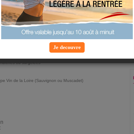
proposée par
dominiquerivron
type :
entrée
imprimer la fiche recette
ajouter à mes favoris
proposer une recette
Je decouvre
 personnes
 fraîches ou surgelées
type Vin de la Loire (Sauvignon ou Muscadet)
in
: