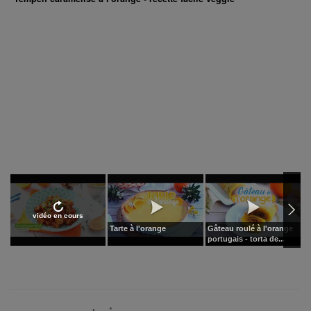
vidéo en cours
Tarte à l'orange
Gâteau roulé à l'orange
V
portugais - torta de...
d