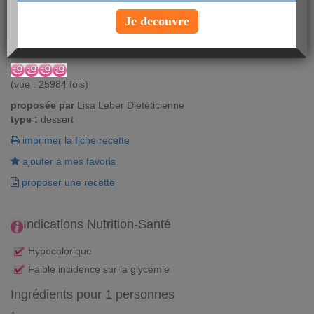
Si vous souhaitiez redécouvrir l'orange givrée et pouvoir vous
Je decouvre
régaler sans culpabiliser, cette recette est faite pour vous !
Vous aimez ? Alors notez !
(vue : 25984 fois)
proposée par
Lisa Leber Diététicienne
type :
dessert
imprimer la fiche recette
ajouter à mes favoris
proposer une recette
Indications Nutrition-Santé
Hypocalorique
Faible incidence sur la glycémie
Ingrédients pour 1 personnes