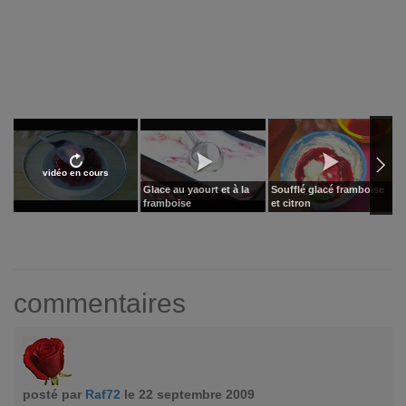
vidéo en cours
Glace au yaourt et à la
Soufflé glacé framboise
L
framboise
et citron
g
commentaires
posté par
Raf72
le 22 septembre 2009