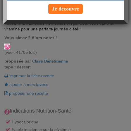
Je decouvre
Vous allez fondre sans culpabiliser avec cette recette de glace
minute à la framboise ! Un dessert léger pour votre ligne et
vitaminé pour une parfaite journée d'été !
Vous aimez ? Alors notez !
(vue : 41705 fois)
proposée par
Claire Diététicienne
type :
dessert
imprimer la fiche recette
ajouter à mes favoris
proposer une recette
Indications Nutrition-Santé
Hypocalorique
Faible incidence sur la glycémie