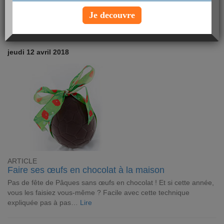
Je decouvre
jeudi 12 avril 2018
ARTICLE
Faire ses œufs en chocolat à la maison
Pas de fête de Pâques sans œufs en chocolat ! Et si cette année,
vous les faisiez vous-même ? Facile avec cette technique
expliquée pas à pas…
Lire