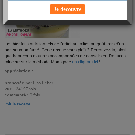
Je decouvre
Les bienfaits nutritionnels de l'artichaut alliés au goût frais d'un
bon saumon fumé. Cette recette vous plaît ? Retrouvez-la, ainsi
que beaucoup d'autres accompagnées de conseils et d'astuces
minceur sur la méthode Montignac
en cliquant ici
!
appréciation :
proposée par
Lisa Leber
vue :
24197 fois
commenté :
0 fois
voir la recette