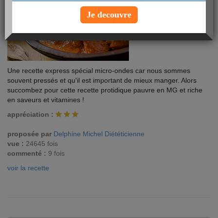
Je decouvre
Une recette express spécial micro-ondes car nous sommes
souvent pressés et qu'il est important de mieux manger. Alors
succombez pour cette recette protidique pauvre en MG et riche
en saveurs et vitamines !
appréciation :
proposée par
Delphine Michel Diététicienne
vue :
24645 fois
commenté :
9 fois
voir la recette