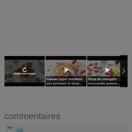
vidéo en cours
Gâteau hyper moelleux
Pizza de courgette
G
aux pommes et sirop...
mozzarella jambon...
f
commentaires