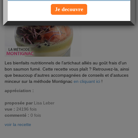
Je decouvre
Les bienfaits nutritionnels de l'artichaut alliés au goût frais d'un
bon saumon fumé. Cette recette vous plaît ? Retrouvez-la, ainsi
que beaucoup d'autres accompagnées de conseils et d'astuces
minceur sur la méthode Montignac
en cliquant ici
!
appréciation :
proposée par
Lisa Leber
vue :
24196 fois
commenté :
0 fois
voir la recette