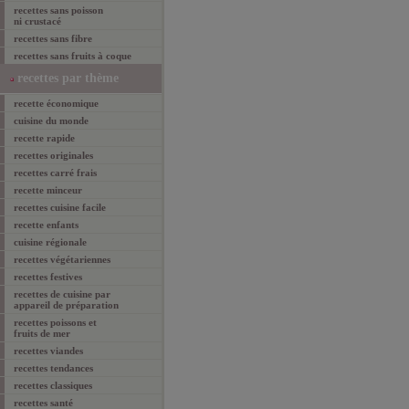
recettes sans poisson
ni crustacé
recettes sans fibre
recettes sans fruits à coque
recettes par thème
recette économique
cuisine du monde
recette rapide
recettes originales
recettes carré frais
recette minceur
recettes cuisine facile
recette enfants
cuisine régionale
recettes végétariennes
recettes festives
recettes de cuisine par
appareil de préparation
recettes poissons et
fruits de mer
recettes viandes
recettes tendances
recettes classiques
recettes santé