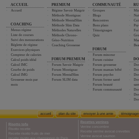
ACCUEIL
PREMIUM
COMMUNAUTÉ
RU
Accueil
Régime Savoir Maigrir
Groupes
Min
Méthode Montignac
Blogs
Nut
Méthode MentalSlim
Rencontres
Cui
COACHING
Méthode Slim Data
Bons plans
Psy
Menus régime
Méthodes Naturelles
Témoignages
For
Liste de courses
Méthode Chrono-
Quiz
Gro
Suivi des mensurations
Géno-Nutrition
Ma
Réglette de régime
Coaching Grossesse
Bea
FORUM
Exercices physiques
Compteur de calories
Forum minceur
FORUM PREMIUM
DO
Calcul poids idéal
Forum cuisine
Calcul IMC
Forum Savoir Maigrir
Forum grossesse
Dos
Courbe de poids
Forum Montignac
Forum maman bébé
Dos
Calcul IMG
Forum MentalSlim
Forum psycho
Dos
Grossesse mois par
Forum SLIM data
Forum forme santé
Dos
mois
Forum beauté
san
Forum communauté
Dos
Dos
Dos
accueil
plan du site
envoyer à une amie
témoignage
Recettes verrines
Risotto tofu
Verrine concombre
Risotto recette
Recette verrine avocat crevettes
Recette risotto fruits de mer
Verrine avocat saumon
recette risotto aux champignon de Paris