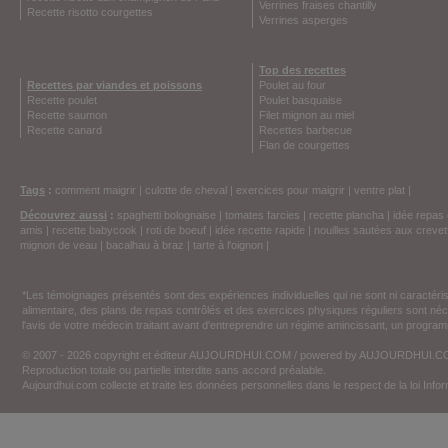
Verrines fraises chantilly
Recette risotto courgettes
Verrines asperges
Top des recettes
Recettes par viandes et poissons
Poulet au four
Recette poulet
Poulet basquaise
Recette saumon
Filet mignon au miel
Recette canard
Recettes barbecue
Flan de courgettes
Tags
:
comment maigrir
|
culotte de cheval
|
exercices pour maigrir
|
ventre plat
|
Découvrez aussi
:
spaghetti bolognaise
|
tomates farcies
|
recette plancha
|
idée repas 
amis
|
recette babycook
|
roti de boeuf
|
idée recette rapide
|
nouilles sautées aux crevet
mignon de veau
|
bacalhau à braz
|
tarte à l'oignon
|
*Les témoignages présentés sont des expériences individuelles qui ne sont ni caractéri
alimentaire, des plans de repas contrôlés et des exercices physiques réguliers sont n
l'avis de votre médecin traitant avant d'entreprendre un régime amincissant, un programm
© 2007 - 2026 copyright et éditeur AUJOURDHUI.COM / powered by AUJOURDHUI.
Reproduction totale ou partielle interdite sans accord préalable.
Aujourdhui.com collecte et traite les données personnelles dans le respect de la loi Inf