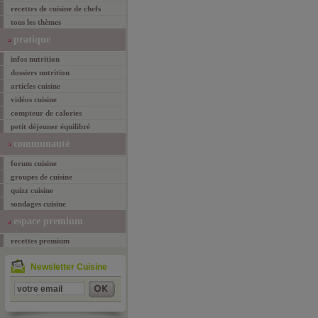
recettes de cuisine de chefs
tous les thèmes
pratique
infos nutrition
dossiers nutrition
articles cuisine
vidéos cuisine
compteur de calories
petit déjeuner équilibré
communauté
forum cuisine
groupes de cuisine
quizz cuisine
sondages cuisine
espace premium
recettes premium
Newsletter Cuisine