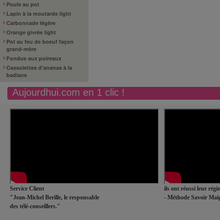
Poule au pot
Lapin à la moutarde light
Carbonnade légère
Orange givrée light
Pot au feu de boeuf façon
grand-mère
Fondue aux poireaux
Cassolettes d'ananas à la
badiane
Aujourdhui.com en 1 clic !
Service Client
ils ont réussi leur rég
"Jean-Michel Berille, le responsable
- Méthode Savoir Maig
des télé-conseillers."