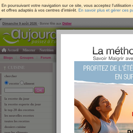
En poursuivant votre navigation sur ce site, vous acceptez l'utilisati
et offres adaptés à vos centres d'intérêt.
En savoir plus et gérer ces 
Dimanche 9 août 2026
- Bonne fête aux
Didier
Accueil
Minceur
Nutrition
Cuisine
Psycho & tests
Forme & santé
Gro
Blogs
Groupes
Forum
Guide
Photos
Bons Plans
Témoign
Accueil
>
Cuisine
> Tag "cuisine vapeur"
CUISINE
chercher
recette
aliment
cuisine vapeur
Retrouvez ci-dessous les
3
articles corespond
la recette du jour
la recette experte du jour
Les 3 secrets d’une
le top 20 des recettes
Pour vous, la cuisine vape
les nouvelles recettes
Avec ces trois petites astu
toutes les recettes
goûteuse et gourmande.
dossiers cuisine
Lire l'article
TAGS:
cuit-vapeur
,
cuisine vapeur
tous les aliments