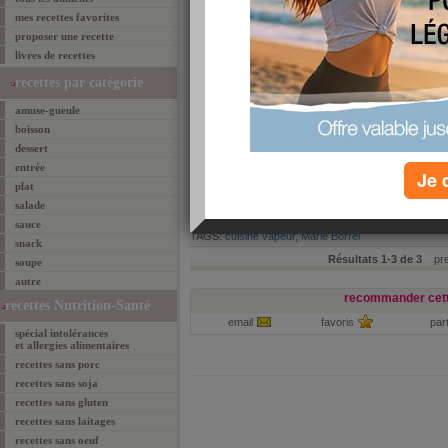
mes recettes favorites
Cuit-vapeur : 8 méth
proposer une recette
livres de recettes
Cuit-vapeur traditionnel o
? Découvrez les avantag
recettes par catégorie
Lire l'article
TAGS:
cuit-vapeur
,
cuisine vapeur
amuse-gueule
boisson
L’avis de l’experte :
dessert
respectueuse, saine, 
entrée
Je 
Et si la vapeur était le m
plat
tout cas ce que pense Ma
salade
pratiques, qui nous livre i
Lire l'article
sauce
TAGS:
cuisine vapeur
,
Marie Borrel
snack
Résultats 1-3 de 3
prem
soupe
autre
recommander cett
recettes Nutrition-Santé
email
favoris
par
spécial intolérances
et allergies alimentaires
recettes sans porc
recettes sans soja
recettes sans gluten
recettes sans laitages
recettes sans oeuf