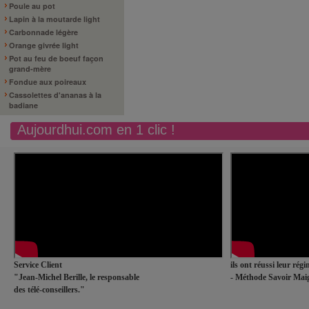
Poule au pot
Lapin à la moutarde light
Carbonnade légère
Orange givrée light
Pot au feu de boeuf façon
grand-mère
Fondue aux poireaux
Cassolettes d'ananas à la
badiane
Aujourdhui.com en 1 clic !
Service Client
ils ont réussi leur rég
"Jean-Michel Berille, le responsable
- Méthode Savoir Maig
des télé-conseillers."