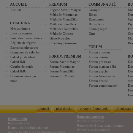
ACCUEIL
PREMIUM
COMMUNAUTÉ
RU
Accueil
Régime Savoir Maigrir
Groupes
Min
Méthode Montignac
Blogs
Nut
Méthode MentalSlim
Rencontres
Cui
COACHING
Méthode Slim Data
Bons plans
Psy
Menus régime
Méthodes Naturelles
Témoignages
For
Liste de courses
Méthode Chrono-
Quiz
Gro
Suivi des mensurations
Géno-Nutrition
Ma
Réglette de régime
Coaching Grossesse
Bea
FORUM
Exercices physiques
Compteur de calories
Forum minceur
FORUM PREMIUM
DO
Calcul poids idéal
Forum cuisine
Calcul IMC
Forum Savoir Maigrir
Forum grossesse
Dos
Courbe de poids
Forum Montignac
Forum maman bébé
Dos
Calcul IMG
Forum MentalSlim
Forum psycho
Dos
Grossesse mois par
Forum SLIM data
Forum forme santé
Dos
mois
Forum beauté
san
Forum communauté
Dos
Dos
Dos
accueil
plan du site
envoyer à une amie
témoignage
Recettes verrines
Risotto tofu
Verrine concombre
Risotto recette
Recette verrine avocat crevettes
Recette risotto fruits de mer
Verrine avocat saumon
recette risotto aux champignon de Paris