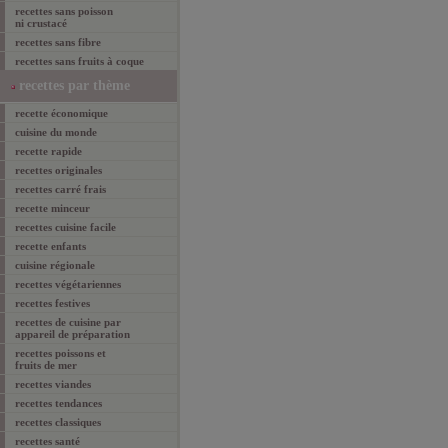
recettes sans poisson
ni crustacé
recettes sans fibre
recettes sans fruits à coque
recettes par thème
recette économique
cuisine du monde
recette rapide
recettes originales
recettes carré frais
recette minceur
recettes cuisine facile
recette enfants
cuisine régionale
recettes végétariennes
recettes festives
recettes de cuisine par
appareil de préparation
recettes poissons et
fruits de mer
recettes viandes
recettes tendances
recettes classiques
recettes santé