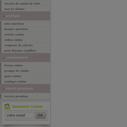
recettes de cuisine de chefs
tous les thèmes
pratique
infos nutrition
dossiers nutrition
articles cuisine
vidéos cuisine
compteur de calories
petit déjeuner équilibré
communauté
forum cuisine
groupes de cuisine
quizz cuisine
sondages cuisine
espace premium
recettes premium
Newsletter Cuisine