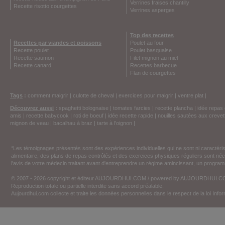
Verrines fraises chantilly
Recette risotto courgettes
Verrines asperges
Top des recettes
Recettes par viandes et poissons
Poulet au four
Recette poulet
Poulet basquaise
Recette saumon
Filet mignon au miel
Recette canard
Recettes barbecue
Flan de courgettes
Tags
:
comment maigrir
|
culotte de cheval
|
exercices pour maigrir
|
ventre plat
|
Découvrez aussi
:
spaghetti bolognaise
|
tomates farcies
|
recette plancha
|
idée repas 
amis
|
recette babycook
|
roti de boeuf
|
idée recette rapide
|
nouilles sautées aux crevet
mignon de veau
|
bacalhau à braz
|
tarte à l'oignon
|
*Les témoignages présentés sont des expériences individuelles qui ne sont ni caractéri
alimentaire, des plans de repas contrôlés et des exercices physiques réguliers sont n
l'avis de votre médecin traitant avant d'entreprendre un régime amincissant, un programm
© 2007 - 2026 copyright et éditeur AUJOURDHUI.COM / powered by AUJOURDHUI.
Reproduction totale ou partielle interdite sans accord préalable.
Aujourdhui.com collecte et traite les données personnelles dans le respect de la loi Inf