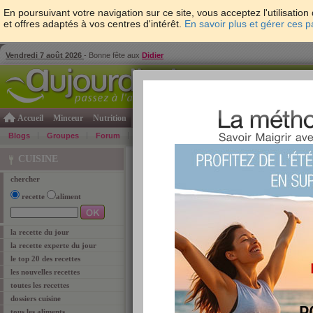
En poursuivant votre navigation sur ce site, vous acceptez l'utilisati
et offres adaptés à vos centres d'intérêt.
En savoir plus et gérer ces 
Vendredi 7 août 2026
- Bonne fête aux
Didier
Accueil
Minceur
Nutrition
Cuisine
Psycho & tests
Forme & santé
Gro
Blogs
Groupes
Forum
Guide
Photos
Bons Plans
Témoign
Accueil
>
Cuisine
> Tag "astuces cuisine"
CUISINE
chercher
recette
aliment
astuces cuisine
Retrouvez ci-dessous les
1
article coresponda
la recette du jour
la recette experte du jour
Toutes nos astuces 
le top 20 des recettes
cuisine !
les nouvelles recettes
Bien ranger sa cuisine, pr
toutes les recettes
cuissons… découvrez plein
pour cuisiner vite et bien.
dossiers cuisine
Lire l'article
tous les aliments