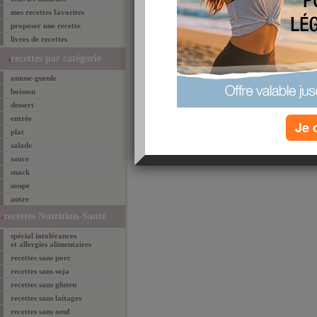
TAGS:
astuces cuisine
,
gagner du temps
,
recettes r
mes recettes favorites
Résultats 1-1 de 1
prem
proposer une recette
livres de recettes
recommander cett
recettes par catégorie
email
favoris
par
amuse-gueule
boisson
dessert
entrée
Je 
plat
salade
sauce
snack
soupe
autre
recettes Nutrition-Santé
spécial intolérances
et allergies alimentaires
recettes sans porc
recettes sans soja
recettes sans gluten
recettes sans laitages
recettes sans oeuf