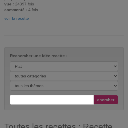
vue :
24397 fois
commenté :
4 fois
voir la recette
Rechercher une idée recette :
chercher
Toutes les recettes : Recette