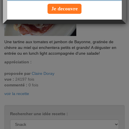
Je decouvre
Une tartine aux tomates et jambon de Bayonne, gratinée de
chèvre au miel qui enchentera petits et grands! A déguster en
entrée ou en lunch light accompagnée d'une salade!
appréciation :
proposée par
Claire Doray
vue :
24197 fois
commenté :
0 fois
voir la recette
Rechercher une idée recette :