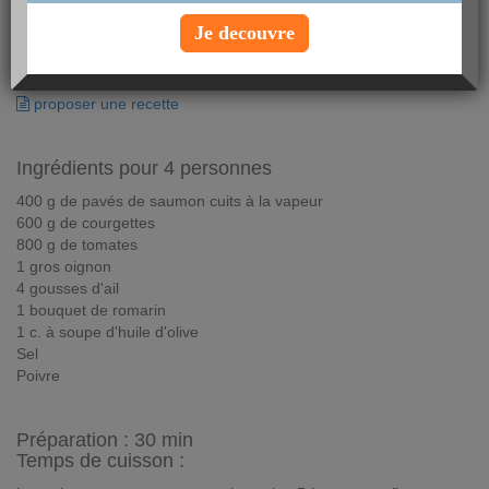
type :
plat
Je decouvre
imprimer la fiche recette
ajouter à mes favoris
proposer une recette
Ingrédients pour 4 personnes
400 g de pavés de saumon cuits à la vapeur
600 g de courgettes
800 g de tomates
1 gros oignon
4 gousses d'ail
1 bouquet de romarin
1 c. à soupe d'huile d'olive
Sel
Poivre
Préparation :
30 min
Temps de cuisson :