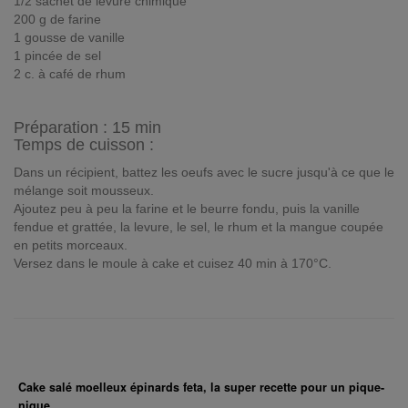
1/2 sachet de levure chimique
200 g de farine
1 gousse de vanille
1 pincée de sel
2 c. à café de rhum
Préparation :
15 min
Temps de cuisson :
Dans un récipient, battez les oeufs avec le sucre jusqu'à ce que le
mélange soit mousseux.
Ajoutez peu à peu la farine et le beurre fondu, puis la vanille
fendue et grattée, la levure, le sel, le rhum et la mangue coupée
en petits morceaux.
Versez dans le moule à cake et cuisez 40 min à 170°C.
Cake salé moelleux épinards feta, la super recette pour un pique-
nique