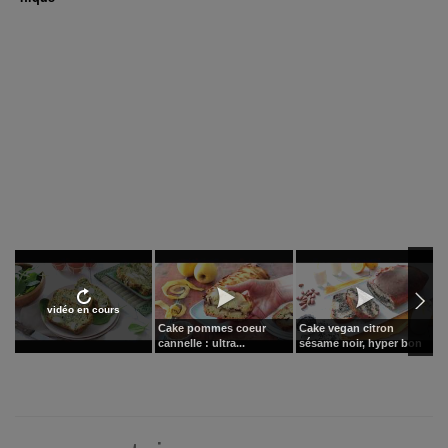
vidéo en cours
Cake pommes coeur
Cake vegan citron
C
cannelle : ultra...
sésame noir, hyper bon
a