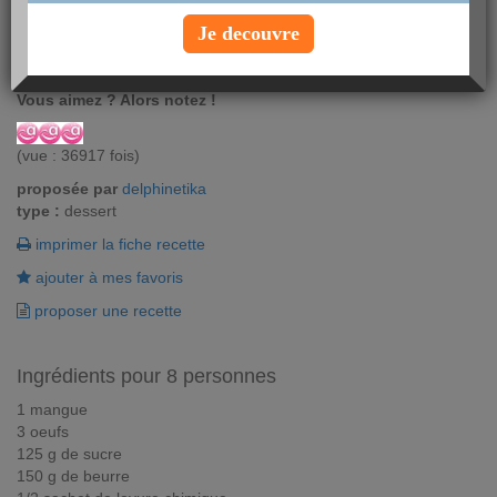
En voilà une recette de gâteau qui apportera du soleil à vos
Je decouvre
plaisirs du 4h. Ce cake au parfum des îles transportera sous les
tropiques petits et grands.
Vous aimez ? Alors notez !
(vue : 36917 fois)
proposée par
delphinetika
type :
dessert
imprimer la fiche recette
ajouter à mes favoris
proposer une recette
Ingrédients pour 8 personnes
1 mangue
3 oeufs
125 g de sucre
150 g de beurre