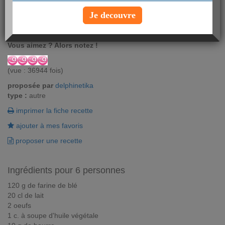
Détrompez-vous, ce pudding n'est pas un dessert!! La recette du
Je decouvre
Yorkshire pudding est en fait idéale pour accompagner un
traditionnel rosbif anglais et toutes les viandes en sauce.
Vous aimez ? Alors notez !
(vue : 36944 fois)
proposée par
delphinetika
type :
autre
imprimer la fiche recette
ajouter à mes favoris
proposer une recette
Ingrédients pour 6 personnes
120 g de farine de blé
20 cl de lait
2 oeufs
1 c. à soupe d'huile végétale