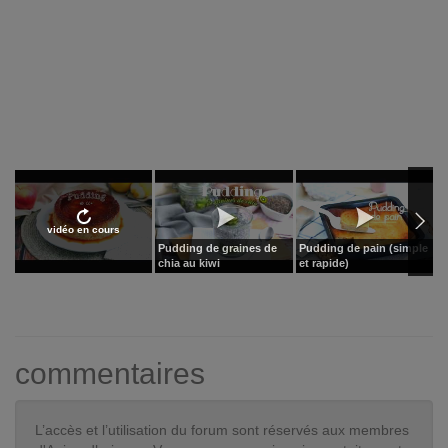
vidéo en cours
Pudding de graines de
Pudding de pain (simple
L
chia au kiwi
et rapide)
f
commentaires
L’accès et l’utilisation du forum sont réservés aux membres