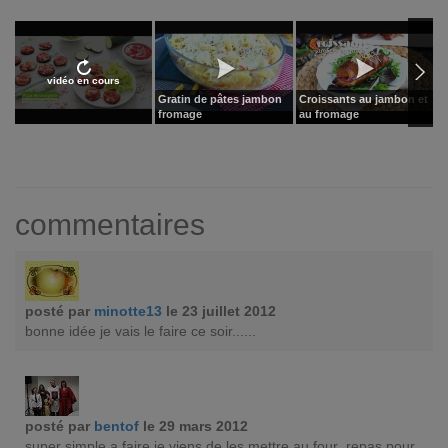
vidéo en cours
Gratin de pâtes jambon
Croissants au jambon et
C
fromage
au fromage
o
commentaires
posté par
minotte13
le 23 juillet 2012
bonne idée je vais le faire ce soir......
posté par
bentof
le 29 mars 2012
super simple a faire je viens de les mettre au four ,repas pour