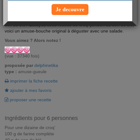
Je decouvre
Vous recherchez une recette originale pour épuiser votre stock de
son de blé? Essayez cette recette de croq' jambon au son de blé,
voici un amuse-bouche original à déguster avec une salade.
Vous aimez ? Alors notez !
(vue : 37340 fois)
proposée par
delphinetika
type :
amuse-gueule
imprimer la fiche recette
ajouter à mes favoris
proposer une recette
Ingrédients pour 6 personnes
Pour une dizaine de croq'
100 g de farine complète