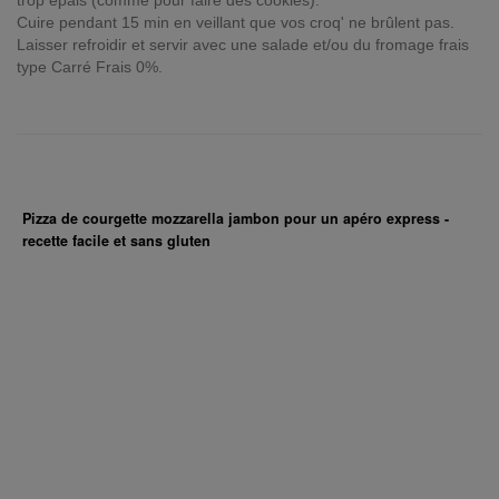
trop épais (comme pour faire des cookies).
Cuire pendant 15 min en veillant que vos croq' ne brûlent pas.
Laisser refroidir et servir avec une salade et/ou du fromage frais
type Carré Frais 0%.
Pizza de courgette mozzarella jambon pour un apéro express -
recette facile et sans gluten