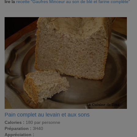
lire la
recette "Gaufres Minceur au son de blé et farine complète"
Pain complet au levain et aux sons
Calories :
180 par personne
Préparation :
3H40
Appréciation :