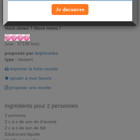
Faites vous plaisir avec cette recette de crumble aux deux sons.
Je decouvre
Même si vous surveillez votre ligne, vous aussi vous avez le droit
à un petit dessert.
Vous aimez ? Alors notez !
(vue : 37190 fois)
proposée par
delphinetika
type :
dessert
imprimer la fiche recette
ajouter à mes favoris
proposer une recette
Ingrédients pour 2 personnes
2 pommes
2 c à s de son de d'avoine
2 c à s de son de blé
Edulcorant liquide