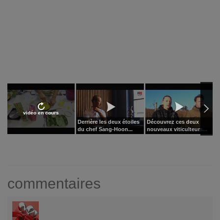
vidéo en cours
Derrière les deux étoiles
Découvrez ces deux
P
du chef Sang-Hoon...
nouveaux viticulteurs...
b
commentaires