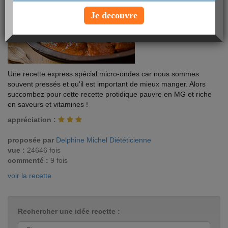
Je decouvre
Une recette express spécial micro-ondes car nous sommes
souvent pressés et qu'il est important de mieux manger. Alors
succombez pour cette recette protidique pauvre en MG et riche
en saveurs et vitamines !
appréciation :
proposée par
Delphine Michel Diététicienne
vue :
24646 fois
commenté :
9 fois
voir la recette
Rechercher une idée recette :