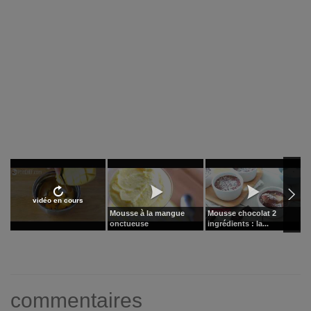
vidéo en cours
Mousse à la mangue
Mousse chocolat 2
B
onctueuse
ingrédients : la...
o
commentaires