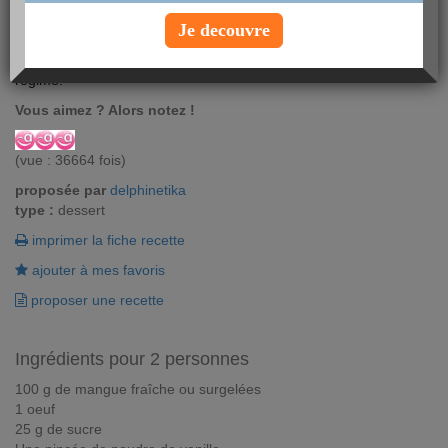
Vous souhaitez éviter la mousse au chocolat durant votre
Je decouvre
programme minceur? Optez alors pour la mousse de mangue.
Une recette onctueuse et pleine de goût qui illuminera votre
régime.
Vous aimez ? Alors notez !
(vue : 36664 fois)
proposée par
delphinetika
type :
dessert
imprimer la fiche recette
ajouter à mes favoris
proposer une recette
Ingrédients pour 2 personnes
100 g de mangue fraîche ou surgelées
1 oeuf
25 g de sucre