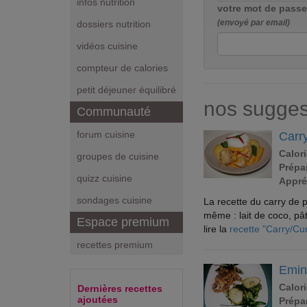
infos nutrition
votre mot de passe
(envoyé par email)
dossiers nutrition
vidéos cuisine
compteur de calories
petit déjeuner équilibré
nos sugges
Communauté
forum cuisine
Carr
Calori
groupes de cuisine
Prépar
quizz cuisine
Appré
sondages cuisine
La recette du carry de p
même : lait de coco, pât
Espace premium
lire la
recette "Carry/Cu
recettes premium
Emin
Calori
Dernières recettes
ajoutées
Prépar