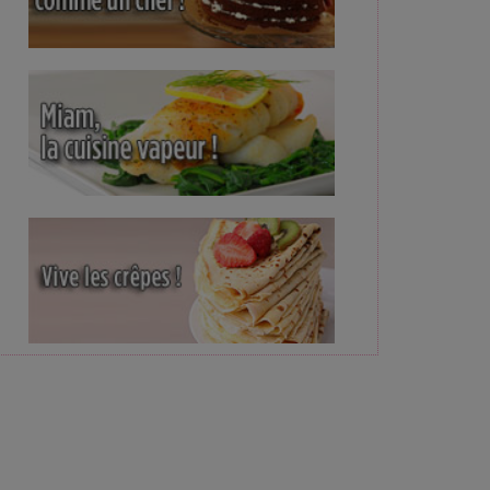
ettes de Noël du Soir: le
Enchiladas au poulet et sauce
Club sandwich au pou
aux fruits
tomate piquante
curry