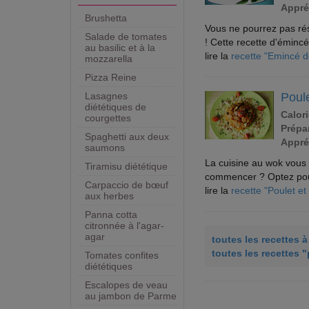
Appré
Brushetta
Vous ne pourrez pas rési
Salade de tomates
! Cette recette d'émincé
au basilic et à la
lire la
recette "Emincé d
mozzarella
Pizza Reine
Poule
Lasagnes
diététiques de
Calori
courgettes
Prépar
Spaghetti aux deux
Appré
saumons
La cuisine au wok vous 
Tiramisu diététique
commencer ? Optez pour 
Carpaccio de bœuf
lire la
recette "Poulet et
aux herbes
Panna cotta
citronnée à l'agar-
agar
toutes les recettes 
toutes les recettes "
Tomates confites
diététiques
Escalopes de veau
au jambon de Parme