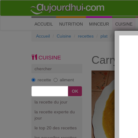
(current)
ACCUEIL
NUTRITION
MINCEUR
CUISINE
Accueil
Cuisine
recettes
plat
Carry poule
Carry pou
CUISINE
chercher
recette
aliment
la recette du jour
la recette experte du
jour
le top 20 des recettes
les nouvelles recettes