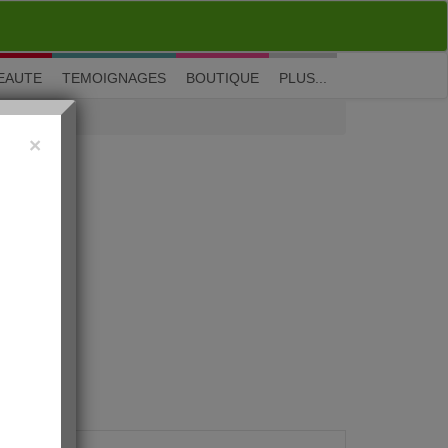
M'inscrire
|
Me connecter
|
? Visite guidée
EAUTE
TEMOIGNAGES
BOUTIQUE
PLUS...
×