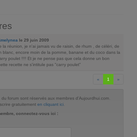
res
Emelynea
le 29 juin 2009
e la réunion, je n'ai jamais vu de raisin, de rhum , de céléri, de
vin blanc, encore moin de la pomme, banane et du coco dans la
arry poulet !!!! Et je ne pense pas que cela donne un bon
ette recette ne s'intitule pas "carry poulet"
«
1
»
tion du forum sont réservés aux membres d'Aujourdhui.com.
scrire gratuitement
en cliquant ici
.
membre, connectez-vous ici :