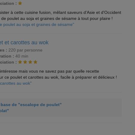
ciation :
ster à cette cuisine fusion, mêlant saveurs d'Asie et d'Occident
 de poulet au soja et graines de sésame à tout pour plaire !
e poulet au soja et graines de sésame"
t et carottes au wok
es :
220 par personne
ation :
40 min
ciation :
intéresse mais vous ne savez pas par quelle recette
ce poulet et carottes au wok, facile à préparer et délicieux !
 carottes au wok"
à base de "escalope de poulet"
plat"