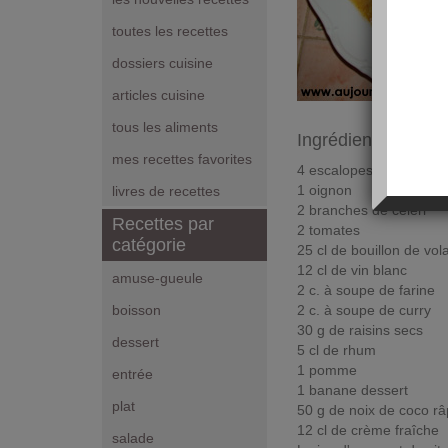
toutes les recettes
dossiers cuisine
articles cuisine
tous les aliments
Ingrédients pour 4
mes recettes favorites
4 escalopes de poulets
1 oignon
livres de recettes
2 branches de céleri
Recettes par
2 tomates
catégorie
25 cl de bouillon de vola
12 cl de vin blanc
amuse-gueule
2 c. à soupe de farine
2 c. à soupe de curry
boisson
30 g de raisins secs
dessert
5 cl de rhum
1 pomme
entrée
1 banane dessert
plat
50 g de noix de coco r
12 cl de crème fraîche
salade