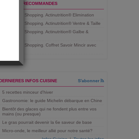
PRODUITS RECOMMANDES
Aujourdhui Shopping. Actinutrition® Elimination
Aujourdhui Shopping. Actinutrition® Ventre & Taille
Aujourdhui Shopping. Actinutrition® Galbe &
Courbe
Aujourdhui Shopping. ​Coffret Savoir Mincir avec
Jean
DERNIERES INFOS CUISINE
S'abonner
5 recettes minceur d'hiver
Gastronomie: le guide Michelin débarque en Chine
Bientôt des glaces qui ne fondent plus entre vos
mains (ou presque)
Le gras pourrait devenir la 6e saveur de base
Micro-onde, le meilleur allié pour notre santé?