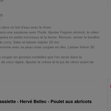
ron
in
:
ns dans un bol d'eau avec le rhum.
dans une sauteuse avec l'huile. Ajouter l'oignon émincé, le céleri
upées en petits morceaux et la farine. Remuer, verser le bouillon
 le curry. Saler et laisser mijoter 20 mn.
la pomme avec sa peau mais coupée en dés. Laisser frémir 30
a couper en grosses rondelles que l'on verse dans la
 de coco râpée. Ajouter la crème et le jus de citron avant de
ssiette - Hervé Bellec - Poulet aux abricots