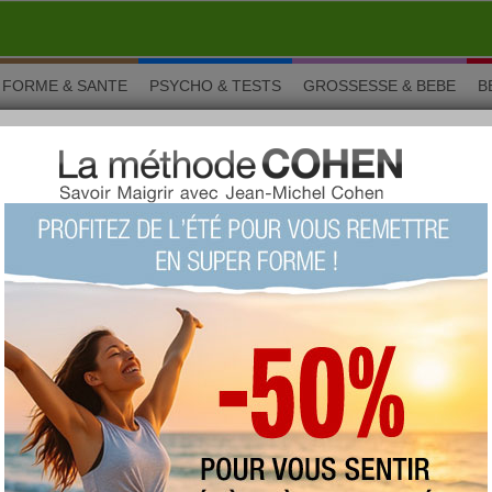
FORME & SANTE
PSYCHO & TESTS
GROSSESSE & BEBE
B
t
let
Le carry poulet est une recette idéale pour vous
donner le moral ! Amateurs de sucré/salé, vous
allez adorer... N'attendez pas pour la tester et nous
en dire des nouvelles !
Vous aimez ? Alors notez !
(vue : 38792 fois)
proposée par
ptitcoeur79
type :
plat