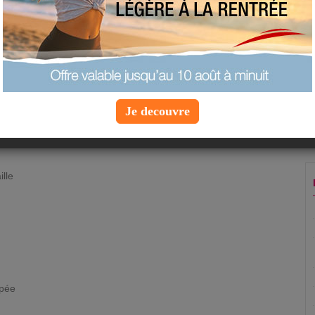
imprimer la fiche recette
ajouter à mes favoris
proposer une recette
 personnes
Je decouvre
ille
âpée