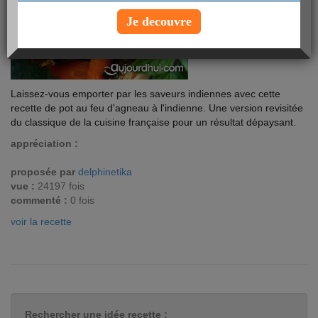
Je decouvre
Laissez-vous emporter par les saveurs indiennes avec cette
recette de pot au feu d'agneau à l'indienne. Une version revisitée
du classique de la cuisine française pour un résultat dépaysant.
appréciation :
proposée par
delphinetika
vue :
24197 fois
commenté :
0 fois
voir la recette
Rechercher une idée recette :