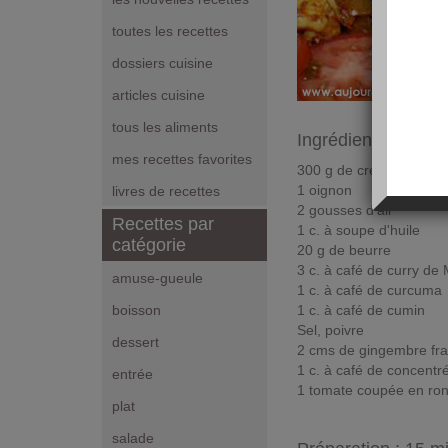
toutes les recettes
dossiers cuisine
articles cuisine
tous les aliments
Ingrédients pour 2
mes recettes favorites
300 g de crevettes gris
1 oignon
livres de recettes
2 gousses d'ail
Recettes par
1 c. à soupe d'huile
catégorie
20 g de beurre
3 c. à café de curry de
amuse-gueule
1 c. à café de curcuma
1 c. à café de cumin
boisson
Sel, poivre
dessert
2 cms de gingembre fra
1 c. à café de concentr
entrée
1 tomate coupée en ron
plat
salade