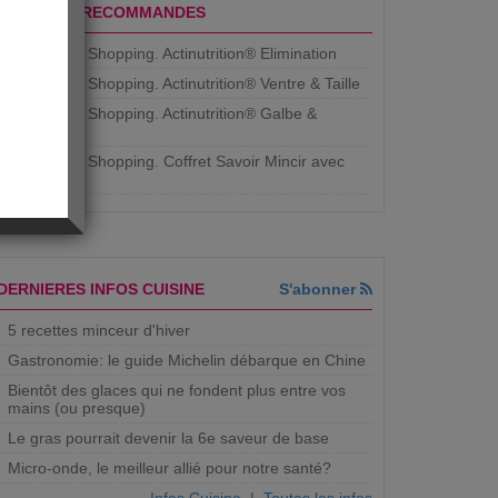
PRODUITS RECOMMANDES
Aujourdhui Shopping. Actinutrition® Elimination
Aujourdhui Shopping. Actinutrition® Ventre & Taille
Aujourdhui Shopping. Actinutrition® Galbe &
Courbe
Aujourdhui Shopping. ​Coffret Savoir Mincir avec
Jean
DERNIERES INFOS CUISINE
S'abonner
5 recettes minceur d'hiver
Gastronomie: le guide Michelin débarque en Chine
Bientôt des glaces qui ne fondent plus entre vos
mains (ou presque)
Le gras pourrait devenir la 6e saveur de base
Micro-onde, le meilleur allié pour notre santé?