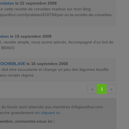
yndatan
le 22 septembre 2008
sur cette recette de crevettes madras sur mon blog :
aujourdhui.com/lyndatan/418794/par-ici-la-recette-de-crevettes-
oben
le 19 septembre 2008
al, recette simple, nous avons adorés. Accompagné d'un bol de
de BRAVO
ROCHEBLAVE
le 16 septembre 2008
e doit etre succulante et change un peu des légumes bouillis
ans certain régime
«
1
»
tion du forum sont réservés aux membres d'Aujourdhui.com.
scrire gratuitement
en cliquant ici
.
membre, connectez-vous ici :