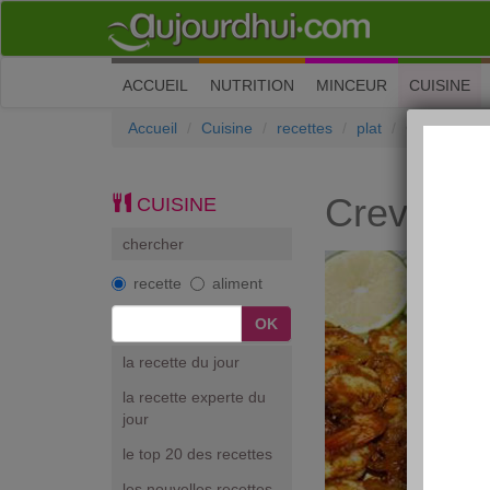
(current)
ACCUEIL
NUTRITION
MINCEUR
CUISINE
Accueil
Cuisine
recettes
plat
Crevettes 
Crevette
CUISINE
chercher
recette
aliment
la recette du jour
la recette experte du
jour
le top 20 des recettes
les nouvelles recettes