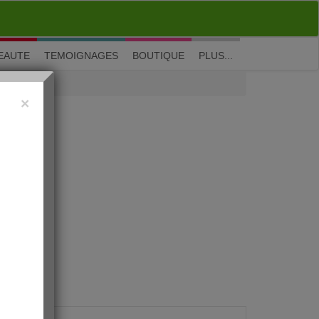
M'inscrire
|
Me connecter
|
? Visite guidée
EAUTE
TEMOIGNAGES
BOUTIQUE
PLUS...
×