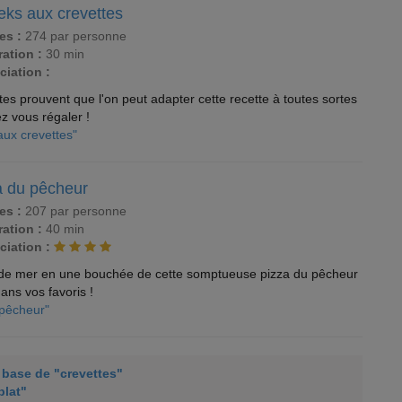
eks aux crevettes
es :
274 par personne
ation :
30 min
ciation :
es prouvent que l'on peut adapter cette recette à toutes sortes
ez vous régaler !
aux crevettes"
a du pêcheur
es :
207 par personne
ation :
40 min
ciation :
ts de mer en une bouchée de cette somptueuse pizza du pêcheur
ans vos favoris !
 pêcheur"
à base de "crevettes"
plat"