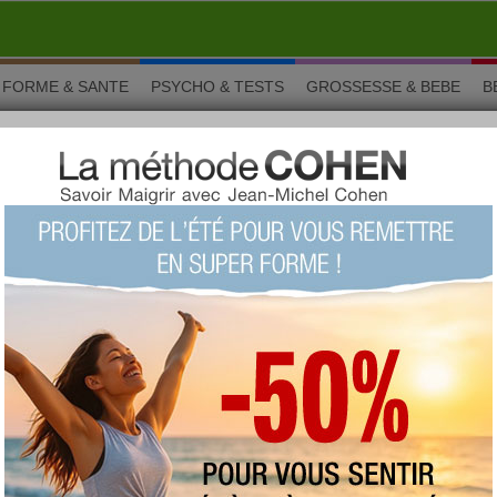
FORME & SANTE
PSYCHO & TESTS
GROSSESSE & BEBE
B
Madras
s Madras
Les fans de crevettes vont se régaler avec cette
délicieuse recette de crevettes Madras ! Les épices
relèvent parfaitement la chair des crevettes !
Vous aimez ? Alors notez !
(vue : 41927 fois)
proposée par
lyndatan
type :
plat
imprimer la fiche recette