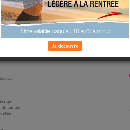
ajouter à mes favoris
proposer une recette
 personnes
Je decouvre
es décortiquées (sauf la queue)
 Madras
is rapé
é de tomate
delles