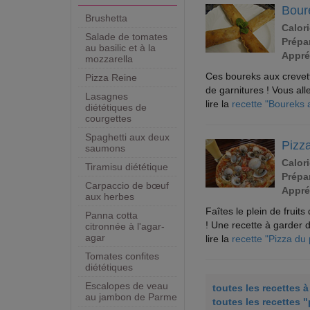
Bour
Brushetta
Calori
Salade de tomates
Prépar
au basilic et à la
Appré
mozzarella
Ces boureks aux crevett
Pizza Reine
de garnitures ! Vous all
Lasagnes
lire la
recette "Boureks 
diététiques de
courgettes
Spaghetti aux deux
Pizz
saumons
Calori
Tiramisu diététique
Prépar
Carpaccio de bœuf
Appré
aux herbes
Faîtes le plein de frui
Panna cotta
! Une recette à garder d
citronnée à l'agar-
agar
lire la
recette "Pizza du
Tomates confites
diététiques
Escalopes de veau
toutes les recettes 
au jambon de Parme
toutes les recettes "