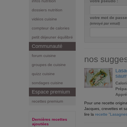
votre pseudo :
infos nutrition
dossiers nutrition
votre mot de passe
vidéos cuisine
(envoyé par email)
compteur de calories
petit déjeuner équilibré
Communauté
forum cuisine
nos sugges
groupes de cuisine
Lasag
quizz cuisine
sau
sondages cuisine
Calori
Prépar
Espace premium
Appré
recettes premium
Pour une recette origina
Jacques, crevettes et s
lire la
recette "Lasagnes
Dernières recettes
ajoutées