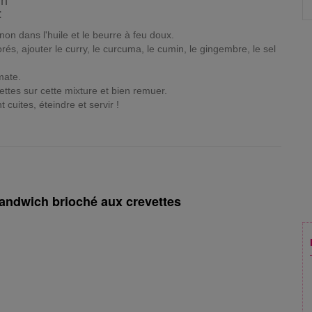
in
:
oignon dans l'huile et le beurre à feu doux.
orés, ajouter le curry, le curcuma, le cumin, le gingembre, le sel
mate.
ettes sur cette mixture et bien remuer.
 cuites, éteindre et servir !
 sandwich brioché aux crevettes