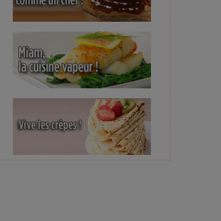
e crevettes au lait de coco
Crevettes flambées au whisky, la
Beignets de crevettes
s
recette en détails