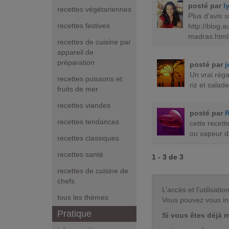
posté par
l
recettes végétariennes
Plus d'avis 
recettes festives
http://blog.
madras.html
recettes de cuisine par
appareil de
préparation
posté par
j
Un vrai rég
recettes poissons et
riz et sala
fruits de mer
recettes viandes
posté par
recettes tendances
cette recett
ou vapeur d
recettes classiques
recettes santé
1 - 3 de 3
recettes de cuisine de
chefs
L’accès et l’utilisa
tous les thèmes
Vous pouvez vous in
Pratique
Si vous êtes déjà 