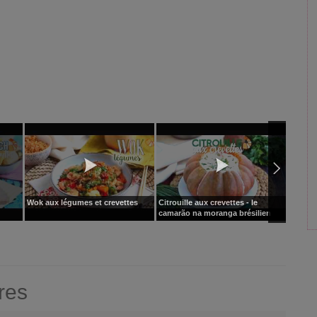
Wok aux légumes et crevettes
Citrouille aux crevettes - le
Curry d
camarão na moranga brésilien
expres
res