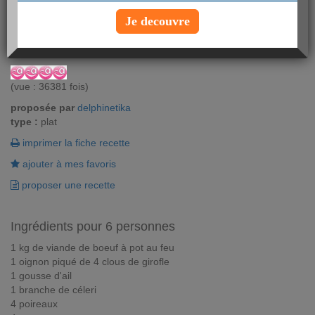
Envie d'un pot au feu mais pas le temps d'attendre 3 heures de
cuisson? Optez pour cette recette de pot au feu en cocotte, le
Je decouvre
résultat sera tout aussi réussi.
Vous aimez ? Alors notez !
(vue : 36381 fois)
proposée par
delphinetika
type :
plat
imprimer la fiche recette
ajouter à mes favoris
proposer une recette
Ingrédients pour 6 personnes
1 kg de viande de boeuf à pot au feu
1 oignon piqué de 4 clous de girofle
1 gousse d'ail
1 branche de céleri
4 poireaux