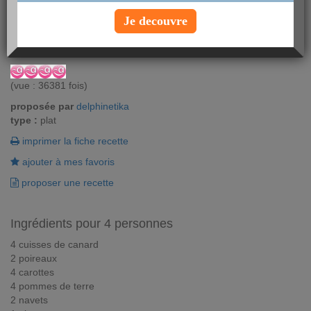
Le pot au feu se décline avec toutes les viandes. Cette fois c'est
avec un accent du Sud Ouest que vous pourrez le savourer avec
Je decouvre
cette recette de pot au feu de canard.
Vous aimez ? Alors notez !
(vue : 36381 fois)
proposée par
delphinetika
type :
plat
imprimer la fiche recette
ajouter à mes favoris
proposer une recette
Ingrédients pour 4 personnes
4 cuisses de canard
2 poireaux
4 carottes
4 pommes de terre
2 navets