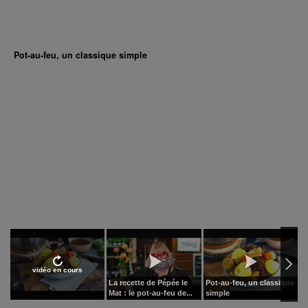
Pot-au-feu, un classique simple
vidéo en cours
La recette de Pépée le
Pot-au-feu, un classique
P
Mat : le pot-au-feu de...
simple
r