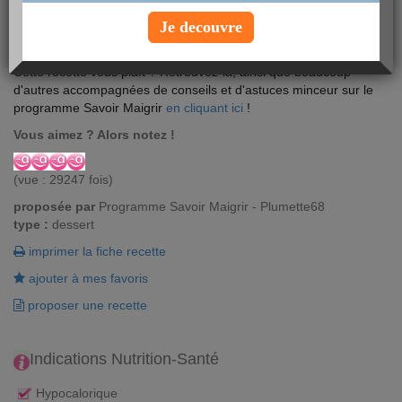
Une mousse rafraîchissante et légère en calories qui égayera vos
Je decouvre
repas estivaux ! Se décline à l'infini en fonction des fruits de
saison !
Cette recette vous plaît ? Retrouvez-la, ainsi que beaucoup
d'autres accompagnées de conseils et d'astuces minceur sur le
programme Savoir Maigrir
en cliquant ici
!
Vous aimez ? Alors notez !
(vue : 29247 fois)
proposée par
Programme Savoir Maigrir - Plumette68
type :
dessert
imprimer la fiche recette
ajouter à mes favoris
proposer une recette
Indications Nutrition-Santé
Hypocalorique