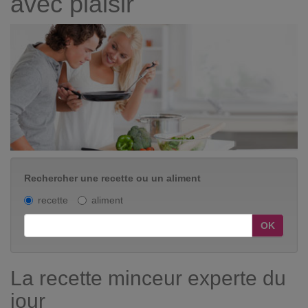
avec plaisir
Rechercher une recette ou un aliment
recette
aliment
OK
La recette minceur experte du
jour