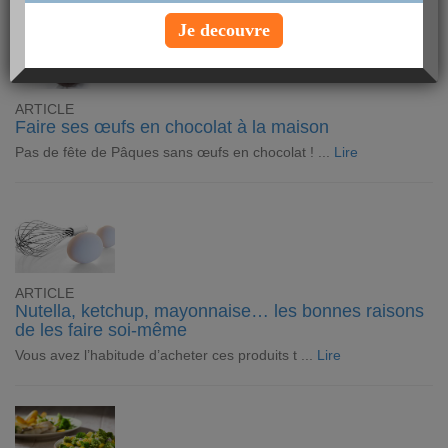
Je decouvre
ARTICLE
Faire ses œufs en chocolat à la maison
Pas de fête de Pâques sans œufs en chocolat ! ...
Lire
ARTICLE
Nutella, ketchup, mayonnaise… les bonnes raisons
de les faire soi-même
Vous avez l’habitude d’acheter ces produits t ...
Lire