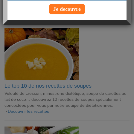
bonnes soupes qui vont vous régaler tout l’hiver. A vos fourneaux
!
Je decouvre
ARTICLES CUISINE
Le top 10 de nos recettes de soupes
Velouté de cresson, minestrone diététique, soupe de carottes au
lait de coco… découvrez 10 recettes de soupes spécialement
concoctées pour vous par notre équipe de diététiciennes.
Découvrir les recettes