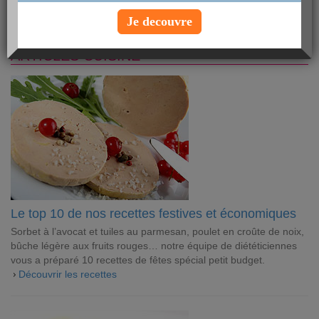
Nouvel An ? Découvrez nos astuces et nos recettes pour régaler
Je decouvre
vos convives sans faire exploser votre porte-monnaie !
ARTICLES CUISINE
Le top 10 de nos recettes festives et économiques
Sorbet à l’avocat et tuiles au parmesan, poulet en croûte de noix,
bûche légère aux fruits rouges… notre équipe de diététiciennes
vous a préparé 10 recettes de fêtes spécial petit budget.
Découvrir les recettes