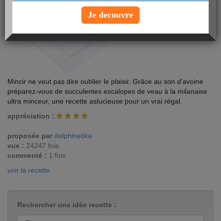
Je decouvre
Mincir ne veut pas dire oublier le plaisir. Grâce au son d'avoine
préparez-vous de succulentes escalopes de veau à la milanaise
ultra minceur, une recette astucieuse pour un vrai régal.
appréciation :
proposée par
delphinetika
vue :
24247 fois
commenté :
1 fois
voir la recette
Rechercher une idée recette :