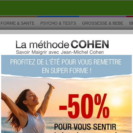
FORME & SANTE
PSYCHO & TESTS
GROSSESSE & BEBE
B
provençale
soleil, le chant des cigales et surtout cette cuisine provençale
ous voulez retrouver un goût d'enfance ou un ambiance de
rir la cuisine provençale à travers sa pissaladière, son aîgo
rcies à la provençale, sa terrine aux herbes de Provence, ses
biscuits provençaux aux pignons ! Préparez vos herbes de
'olive !
vençale du jour : Courgette
 viande hachée et au curry