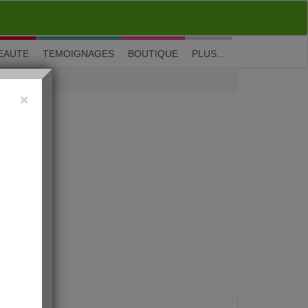
M'inscrire
|
Me connecter
|
? Visite guidée
EAUTE
TEMOIGNAGES
BOUTIQUE
PLUS...
×