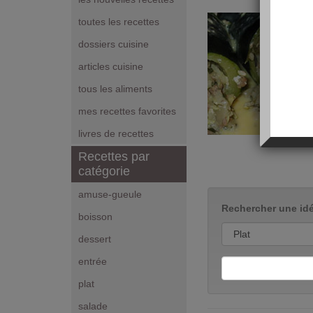
toutes les recettes
dossiers cuisine
articles cuisine
tous les aliments
mes recettes favorites
livres de recettes
Recettes par
catégorie
amuse-gueule
Rechercher une idé
boisson
dessert
entrée
plat
salade