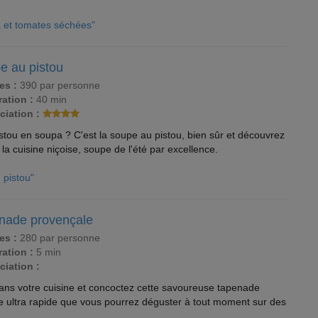
a et tomates séchées"
e au pistou
es :
390 par personne
ation :
40 min
ciation :
tou en soupa ? C'est la soupe au pistou, bien sûr et découvrez
 la cuisine niçoise, soupe de l'été par excellence.
 pistou"
nade provençale
es :
280 par personne
ation :
5 min
ciation :
l dans votre cuisine et concoctez cette savoureuse tapenade
e ultra rapide que vous pourrez déguster à tout moment sur des