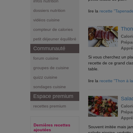
infos nutrition
dossiers nutrition
lire la
recette "Tapenad
vidéos cuisine
Thon
compteur de calories
Calori
petit déjeuner équilibré
Prépar
Communauté
Appré
Si vous cherchez un plat
forum cuisine
recette de ce grand cla
groupes de cuisine
table.
quizz cuisine
lire la
recette "Thon à l
sondages cuisine
Espace premium
Sala
Calori
recettes premium
Prépar
Appré
Dernières recettes
Souvent imitée mais jama
ajoutées
salade niçoise, vedette