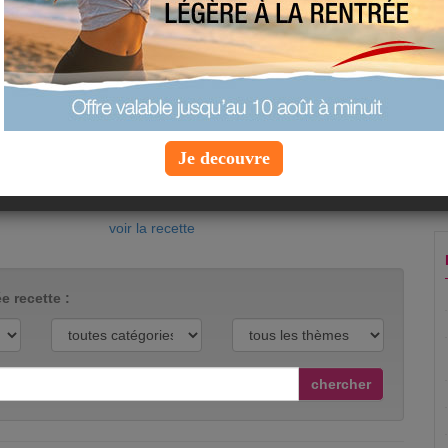
Voici une recette revisitée des petits farcis qui
ne manque pas de saveurs et d'exotisme ! En
effet, cette courgette farcie à la viande hachée
et au curry est à découvrir de toute urgence.
appréciation :
Je decouvre
proposée par
sambaga
vue :
24248 fois
commenté :
1 fois
voir la recette
e recette :
chercher