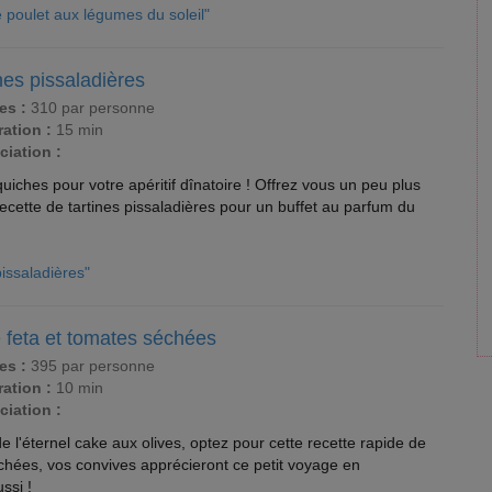
e poulet aux légumes du soleil"
nes pissaladières
es :
310 par personne
ation :
15 min
ciation :
 quiches pour votre apéritif dînatoire ! Offrez vous un peu plus
 recette de tartines pissaladières pour un buffet au parfum du
pissaladières"
 feta et tomates séchées
es :
395 par personne
ation :
10 min
ciation :
 l'éternel cake aux olives, optez pour cette recette rapide de
chées, vos convives apprécieront ce petit voyage en
ssi !