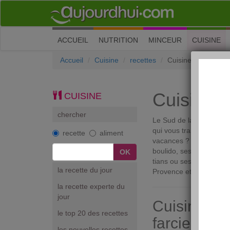
(current)
ACCUEIL
NUTRITION
MINCEUR
CUISINE
Accueil
Cuisine
recettes
Cuisine provençale
Cuisine 
CUISINE
chercher
Le Sud de la France, le 
qui vous transporte ! V
recette
aliment
vacances ? Venez découv
boulido, ses tomates fa
tians ou ses délicieux 
la recette du jour
Provence et votre huile d
la recette experte du
jour
Cuisine pro
le top 20 des recettes
farcie à la
les nouvelles recettes