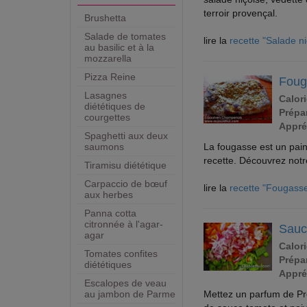
terroir provençal.
Brushetta
Salade de tomates
lire la
recette "Salade ni
au basilic et à la
mozzarella
Pizza Reine
Foug
Lasagnes
Calori
diététiques de
Prépar
courgettes
Appré
Spaghetti aux deux
La fougasse est un pain
saumons
recette. Découvrez notre
Tiramisu diététique
Carpaccio de bœuf
lire la
recette "Fougass
aux herbes
Panna cotta
citronnée à l'agar-
Sauc
agar
Calori
Tomates confites
Prépar
diététiques
Appré
Escalopes de veau
Mettez un parfum de Pro
au jambon de Parme