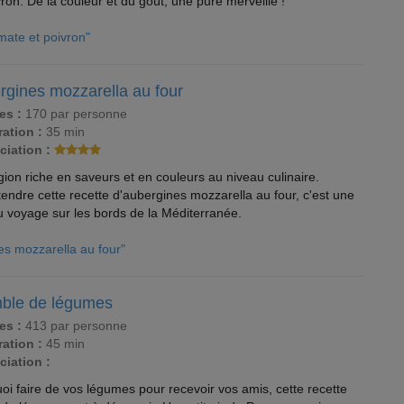
ron. De la couleur et du goût, une pure merveille !
mate et poivron"
rgines mozzarella au four
es :
170 par personne
ation :
35 min
ciation :
ion riche en saveurs et en couleurs au niveau culinaire.
endre cette recette d'aubergines mozzarella au four, c'est une
au voyage sur les bords de la Méditerranée.
es mozzarella au four"
ble de légumes
es :
413 par personne
ation :
45 min
ciation :
oi faire de vos légumes pour recevoir vos amis, cette recette