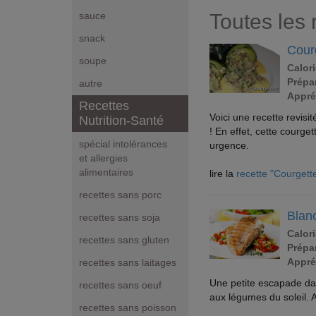
Toutes les 
sauce
snack
Courg
soupe
Calori
Prépar
autre
Appré
Recettes
Voici une recette revisi
Nutrition-Santé
! En effet, cette courge
spécial intolérances
urgence.
et allergies
alimentaires
lire la
recette "Courgette
recettes sans porc
Blanc
recettes sans soja
Calori
recettes sans gluten
Prépar
Appré
recettes sans laitages
Une petite escapade dan
recettes sans oeuf
aux légumes du soleil. 
recettes sans poisson