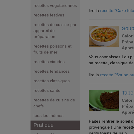
recettes végétariennes
lire la
recette "Cake fet
recettes festives
recettes de cuisine par
Soup
appareil de
Calori
préparation
Prépar
recettes poissons et
Appré
fruits de mer
Vous connaissez Lou pis
recettes viandes
sa recette, classique de
recettes tendances
lire la
recette "Soupe au
recettes classiques
recettes santé
Tape
recettes de cuisine de
Calori
chefs
Prépar
Appré
tous les thèmes
Faites rentrer le solei
Pratique
provençale ! Une recett
petits toasts de pain.