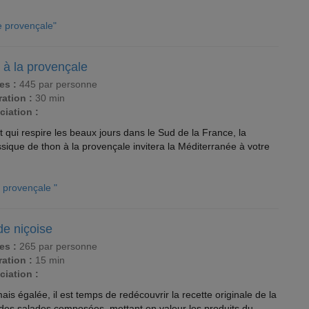
e provençale"
 à la provençale
es :
445 par personne
ation :
30 min
ciation :
 qui respire les beaux jours dans le Sud de la France, la
ssique de thon à la provençale invitera la Méditerranée à votre
a provençale "
de niçoise
es :
265 par personne
ation :
15 min
ciation :
is égalée, il est temps de redécouvrir la recette originale de la
 des salades composées, mettant en valeur les produits du