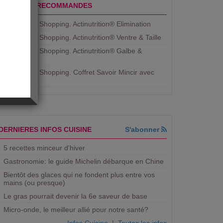
PRODUITS RECOMMANDES
Aujourdhui Shopping. Actinutrition® Elimination
Aujourdhui Shopping. Actinutrition® Ventre & Taille
Aujourdhui Shopping. Actinutrition® Galbe &
Courbe
Aujourdhui Shopping. ​Coffret Savoir Mincir avec
Jean
DERNIERES INFOS CUISINE
S'abonner
5 recettes minceur d'hiver
Gastronomie: le guide Michelin débarque en Chine
Bientôt des glaces qui ne fondent plus entre vos
mains (ou presque)
Le gras pourrait devenir la 6e saveur de base
Micro-onde, le meilleur allié pour notre santé?