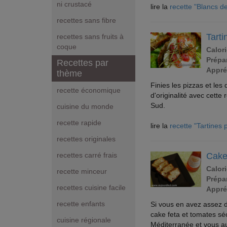
ni crustacé
lire la
recette "Blancs d
recettes sans fibre
Tarti
recettes sans fruits à
coque
Calori
Prépar
Recettes par
Appré
thème
Finies les pizzas et les
recette économique
d'originalité avec cette
Sud.
cuisine du monde
recette rapide
lire la
recette "Tartines 
recettes originales
Cake
recettes carré frais
Calori
recette minceur
Prépar
recettes cuisine facile
Appré
recette enfants
Si vous en avez assez de
cake feta et tomates sé
cuisine régionale
Méditerranée et vous au