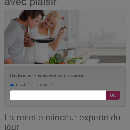
avec plaisir
Rechercher une recette ou un aliment
recette
aliment
OK
La recette minceur experte du
jour