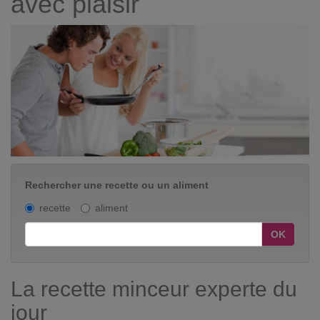
avec plaisir
Rechercher une recette ou un aliment
recette
aliment
OK
La recette minceur experte du
jour