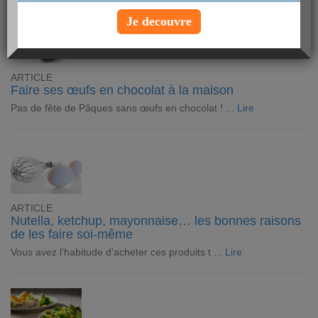
Je decouvre
ARTICLE
Faire ses œufs en chocolat à la maison
Pas de fête de Pâques sans œufs en chocolat ! ...
Lire
ARTICLE
Nutella, ketchup, mayonnaise… les bonnes raisons
de les faire soi-même
Vous avez l’habitude d’acheter ces produits t ...
Lire