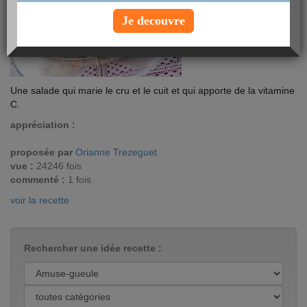
Je decouvre
Une salade qui marie le cru et le cuit et qui apporte de la vitamine
C.
appréciation :
proposée par
Orianne Trezeguet
vue :
24246 fois
commenté :
1 fois
voir la recette
Rechercher une idée recette :