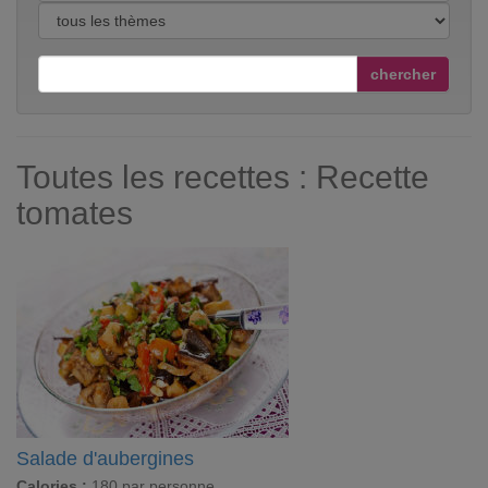
chercher
Toutes les recettes : Recette
tomates
Salade d'aubergines
Calories :
180 par personne